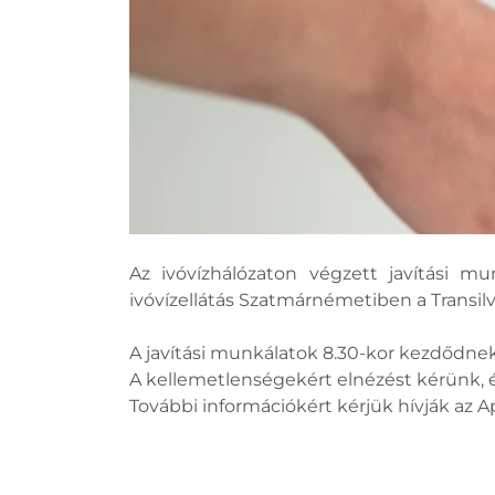
Az ivóvízhálózaton végzett javítási m
ivóvízellátás Szatmárnémetiben a Transilv
A javítási munkálatok 8.30-kor kezdődnek
A kellemetlenségekért elnézést kérünk,
További információkért kérjük hívják az 