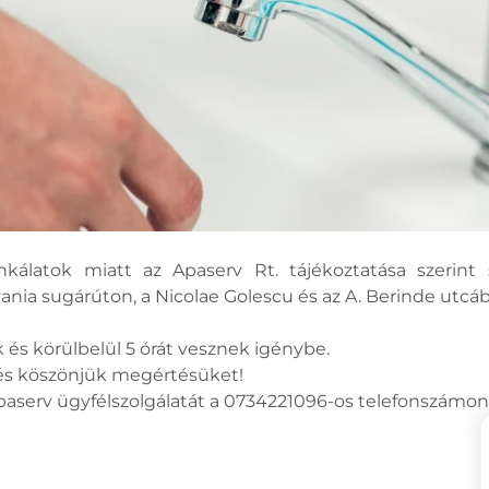
unkálatok miatt az Apaserv Rt. tájékoztatása szerint
ania sugárúton, a Nicolae Golescu és az A. Berinde utcá
 és körülbelül 5 órát vesznek igénybe.
 és köszönjük megértésüket!
Apaserv ügyfélszolgálatát a 0734221096-os telefonszámon