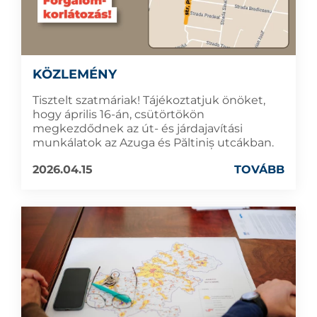
KÖZLEMÉNY
Tisztelt szatmáriak! Tájékoztatjuk önöket,
hogy április 16-án, csütörtökön
megkezdődnek az út- és járdajavítási
munkálatok az Azuga és Păltiniș utcákban.
2026.04.15
TOVÁBB