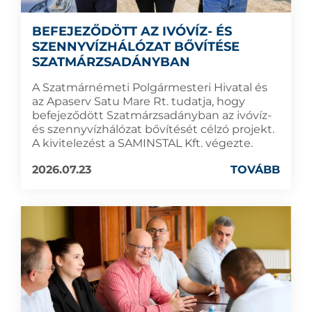
BEFEJEZŐDÖTT AZ IVÓVÍZ- ÉS
SZENNYVÍZHÁLÓZAT BŐVÍTÉSE
SZATMÁRZSADÁNYBAN
A Szatmárnémeti Polgármesteri Hivatal és
az Apaserv Satu Mare Rt. tudatja, hogy
befejeződött Szatmárzsadányban az ivóvíz-
és szennyvízhálózat bővítését célzó projekt.
A kivitelezést a SAMINSTAL Kft. végezte.
2026.07.23
TOVÁBB