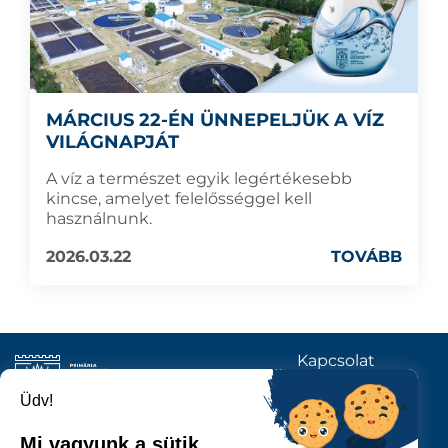
MÁRCIUS 22-ÉN ÜNNEPELJÜK A VÍZ
VILÁGNAPJÁT
A víz a természet egyik legértékesebb
kincse, amelyet felelősséggel kell
használnunk.
2026.03.22
TOVÁBB
Kapcsolat
KÖVESSENEK
Üdv!
Mi vagyunk a sütik