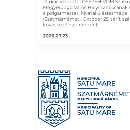
14 órai kezdettel ÖSSZEHÍVOM Szat
Megyei Jogú Város Helyi Tanácsának 
a polgármesteri hivatal üléstermébe
(Szatmárnémeti, Október 25. tér 1. sz
következő napirenddel:
2026.07.23