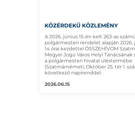
KÖZÉRDEKŰ KÖZLEMÉNY
A 2026. június 15-én kelt 263-as szám
polgármesteri rendelet alapján 2026. 
14 órai kezdettel ÖSSZEHÍVOM Szat
Megyei Jogú Város Helyi Tanácsának 
a polgármesteri hivatal üléstermébe
(Szatmárnémeti, Október 25. tér 1. sz
következő napirenddel:
2026.06.15