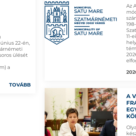
Az 
módo
szá
198-
Sza
11-
ú
hel
június 22-én,
tém
márnémeti
202
soros ülését
elfo
ám) a
202
TOVÁBB
A 
FR
EG
KÖ
Oly
kész