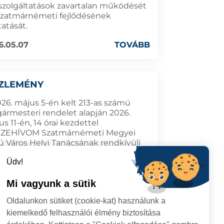
szolgáltatások zavartalan működését
Szatmárnémeti fejlődésének
tatását.
6.05.07
TOVÁBB
ZLEMÉNY
026. május 5-én kelt 213-as számú
gármesteri rendelet alapján 2026.
s 11-én, 14 órai kezdettel
ZEHÍVOM Szatmárnémeti Megyei
ú Város Helyi Tanácsának rendkívüli
ét a polgármesteri hivatal
Üdv!
stermébe (Szatmárnémeti, Október
tér 1. szám) a következő napirenddel:
Mi vagyunk a sütik
6.05.05
TOVÁBB
Oldalunkon sütiket (cookie-kat) használunk a
kiemelkedő felhasználói élmény biztosítása