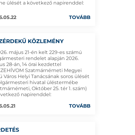
ine ülését a következő napirenddel:
6.05.22
TOVÁBB
ZÉRDEKŰ KÖZLEMÉNY
026. május 21-én kelt 229-es számú
gármesteri rendelet alapján 2026.
s 28-án, 14 órai kezdettel
ZEHÍVOM Szatmárnémeti Megyei
ú Város Helyi Tanácsának soros ülését
olgármesteri hivatal üléstermébe
atmárnémeti, Október 25. tér 1. szám)
övetkező napirenddel:
6.05.21
TOVÁBB
RDETÉS