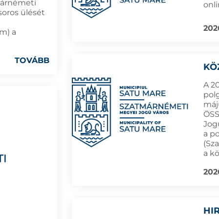
márnémeti
onl
soros ülését
202
ám) a
TOVÁBB
KÖ
A 2
pol
máju
ÖSS
Jog
a p
(Sz
a k
202
HI