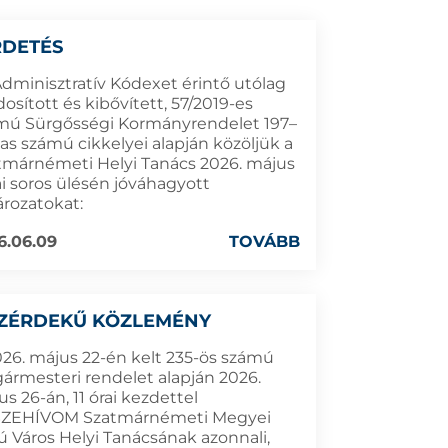
RDETÉS
Adminisztratív Kódexet érintő utólag
sított és kibővített, 57/2019-es
mú Sürgősségi Kormányrendelet 197–
as számú cikkelyei alapján közöljük a
tmárnémeti Helyi Tanács 2026. május
ai soros ülésén jóváhagyott
ározatokat:
6.06.09
TOVÁBB
ZÉRDEKŰ KÖZLEMÉNY
026. május 22-én kelt 235-ös számú
gármesteri rendelet alapján 2026.
s 26-án, 11 órai kezdettel
ZEHÍVOM Szatmárnémeti Megyei
ú Város Helyi Tanácsának azonnali,