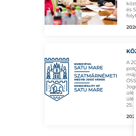
köz
és 
foly
202
KÖ
A 2
pol
máju
ÖSS
Jog
ülés
ülé
25. 
202