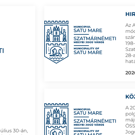
HI
Az 
módo
szá
198-
Sza
28-
hat
202
KÖ
A 2
pol
máju
ÖSS
úlius 30-án,
Jog