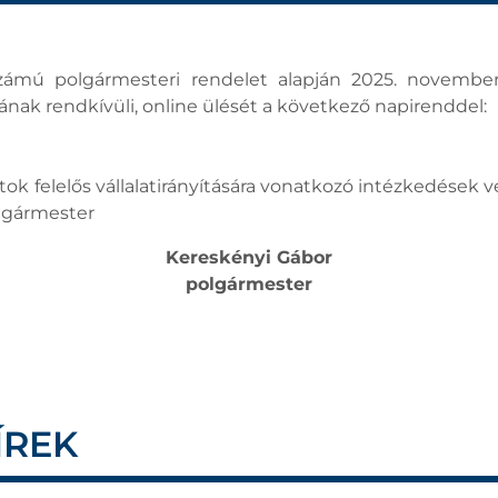
zámú polgármesteri rendelet alapján 2025. novembe
ak rendkívüli, online ülését a következő napirenddel:
ok felelős vállalatirányítására vonatkozó intézkedések
olgármester
Kereskényi Gábor
polgármester
ÍREK