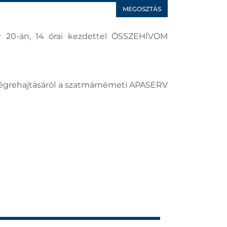
MEGOSZTÁS
r 20-án, 14 órai kezdettel ÖSSZEHÍVOM
 végrehajtásáról a szatmárnémeti APASERV