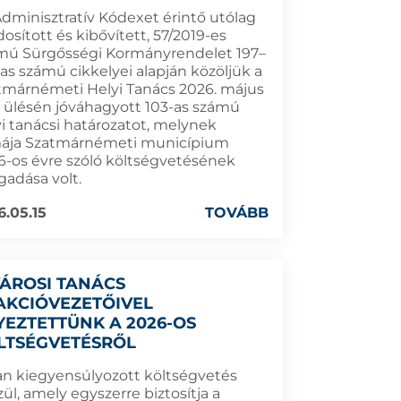
Adminisztratív Kódexet érintő utólag
sított és kibővített, 57/2019-es
mú Sürgősségi Kormányrendelet 197–
as számú cikkelyei alapján közöljük a
tmárnémeti Helyi Tanács 2026. május
ei ülésén jóváhagyott 103-as számú
yi tanácsi határozatot, melynek
ája Szatmárnémeti municípium
6-os évre szóló költségvetésének
gadása volt.
6.05.15
TOVÁBB
VÁROSI TANÁCS
AKCIÓVEZETŐIVEL
YEZTETTÜNK A 2026-OS
LTSÉGVETÉSRŐL
an kiegyensúlyozott költségvetés
ül, amely egyszerre biztosítja a