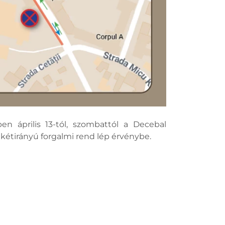
ben április 13-tól, szombattól a Decebal
kétirányú forgalmi rend lép érvénybe.