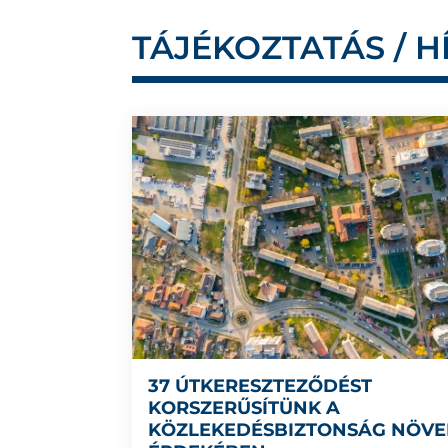
TÁJÉKOZTATÁS / H
37 ÚTKERESZTEZŐDÉST
KORSZERŰSÍTÜNK A
KÖZLEKEDÉSBIZTONSÁG NÖVE