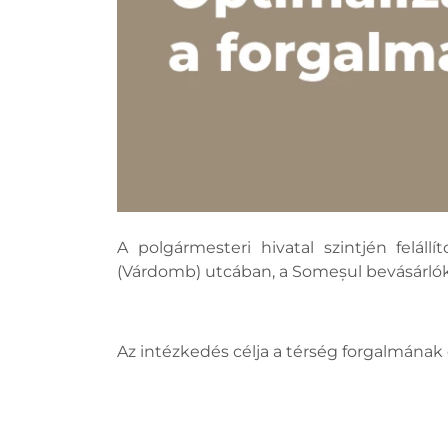
A polgármesteri hivatal szintjén feláll
(Várdomb) utcában, a Someșul bevásárlókö
Az intézkedés célja a térség forgalmának 