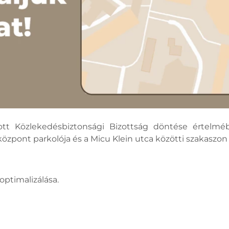
ított Közlekedésbiztonsági Bizottság döntése értelmé
zpont parkolója és a Micu Klein utca közötti szakaszon 
optimalizálása.