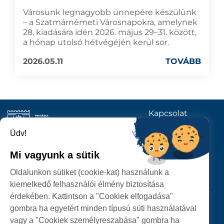
Városunk legnagyobb ünnepére készülünk
– a Szatmárnémeti Városnapokra, amelynek
28. kiadására idén 2026. május 29–31. között,
a hónap utolsó hétvégéjén kerül sor.
2026.05.11
TOVÁBB
Kapcsolat
KÖVESSENEK
Üdv!
Mi vagyunk a sütik
SZATMÁRNÉMETI
Oldalunkon sütiket (cookie-kat) használunk a
POLGÁRMESTERI HIVATAL
kiemelkedő felhasználói élmény biztosítása
P-ȚA 25 OCTOMBRIE, NR. 1 CORP M, 440026 SATU MARE
érdekében. Kattintson a "Cookiek elfogadása"
gombra ha egyetért minden típusú süti használatával
SZEMÉLYES ADATOK VÉDELME
vagy a "Cookiek személyreszabása" gombra ha