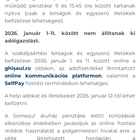
működő pénztárai 9 és 15.45 óra között tartanak
nyitva (csak a bírságok és egyszerű illetékek
befizetése lehetséges!).
2026. január 1–11. között nem állítanak ki
adóigazolást.
A szabálysértési bírságok és egyszerű illetékek
befizetése 2026. január 1. és 11. között online a
ghișeul.ro
oldalon, az adófizetőkkel fenntartott
online kommunikációs platformon
, valamint a
SelfPay
fizetési terminálokon lehetséges.
A helyi adókat és illetékeket 2026. január 12-től lehet
befizetni.
A Someșul áruház pénztárai előtti torlódások
elkerülése érdekében javasoljuk az online fizetési
módok használatát a polgármesteri hivatal erre a
célra létrehozott honlapján, a