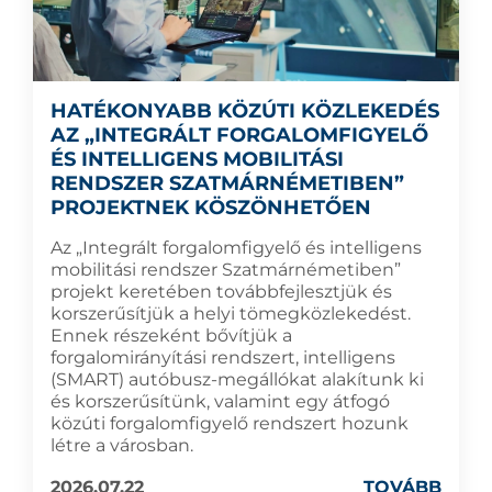
HATÉKONYABB KÖZÚTI KÖZLEKEDÉS
AZ „INTEGRÁLT FORGALOMFIGYELŐ
ÉS INTELLIGENS MOBILITÁSI
RENDSZER SZATMÁRNÉMETIBEN”
PROJEKTNEK KÖSZÖNHETŐEN
Az „Integrált forgalomfigyelő és intelligens
mobilitási rendszer Szatmárnémetiben”
projekt keretében továbbfejlesztjük és
korszerűsítjük a helyi tömegközlekedést.
Ennek részeként bővítjük a
forgalomirányítási rendszert, intelligens
(SMART) autóbusz-megállókat alakítunk ki
és korszerűsítünk, valamint egy átfogó
közúti forgalomfigyelő rendszert hozunk
létre a városban.
2026.07.22
TOVÁBB