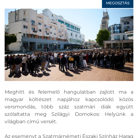
MEGOSZTÁS
Meghitt és felemelő hangulatban zajlott ma a
magyar költészet napjához kapcsolódó közös
versmondás, több száz szatmári diák együtt
szólaltatta meg Szilágyi Domokos: Helyünk a
világban című versét.
Az eseményt a Szatmárnémeti Északi Színház Harag