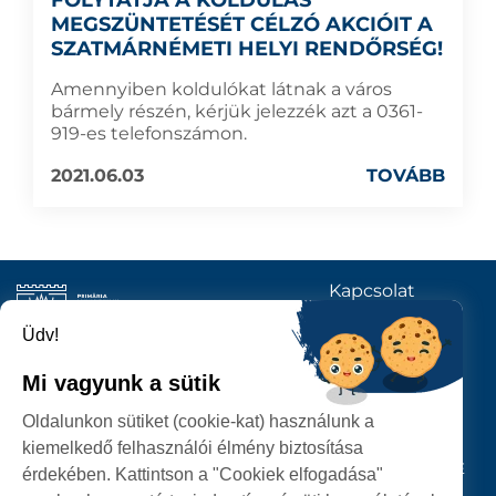
FOLYTATJA A KOLDULÁS
MEGSZÜNTETÉSÉT CÉLZÓ AKCIÓIT A
SZATMÁRNÉMETI HELYI RENDŐRSÉG!
Amennyiben koldulókat látnak a város
bármely részén, kérjük jelezzék azt a 0361-
919-es telefonszámon.
2021.06.03
TOVÁBB
Kapcsolat
KÖVESSENEK
Üdv!
Mi vagyunk a sütik
SZATMÁRNÉMETI
Oldalunkon sütiket (cookie-kat) használunk a
POLGÁRMESTERI HIVATAL
kiemelkedő felhasználói élmény biztosítása
P-ȚA 25 OCTOMBRIE, NR. 1 CORP M, 440026 SATU MARE
érdekében. Kattintson a "Cookiek elfogadása"