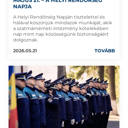
MÁJUS 21. – A HELYI RENDŐRSÉG
NAPJA
A Helyi Rendőrség Napján tisztelettel és
hálával köszönjük mindazok munkáját, akik
a szatmárnémeti intézmény kötelékében
nap mint nap közösségünk biztonságáért
dolgoznak.
2026.05.21
TOVÁBB