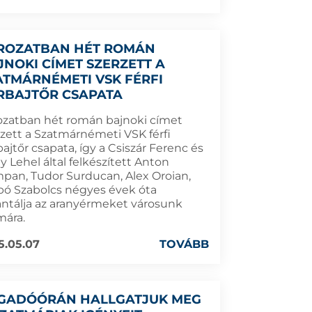
ROZATBAN HÉT ROMÁN
JNOKI CÍMET SZERZETT A
ATMÁRNÉMETI VSK FÉRFI
RBAJTŐR CSAPATA
ozatban hét román bajnoki címet
rzett a Szatmárnémeti VSK férfi
ajtőr csapata, így a Csiszár Ferenc és
 Lehel által felkészített Anton
pan, Tudor Surducan, Alex Oroian,
bó Szabolcs négyes évek óta
antálja az aranyérmeket városunk
mára.
5.05.07
TOVÁBB
GADÓÓRÁN HALLGATJUK MEG