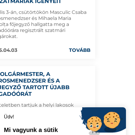
SZATMÁRIAK IGÉNYEIT
ilis 3-án, csütörtökön Masculic Csaba
osmenedzser és Mihaela Maria
olța főjegyző hallgatta meg a
dóórára regisztrált szatmári
gárokat.
5.04.03
TOVÁBB
POLGÁRMESTER, A
ROSMENEDZSER ÉS A
JEGYZŐ TARTOTT ÚJABB
GADÓÓRÁT
teletben tartjuk a helyi lakosok
nyeit, és azon vagyunk, hogy a
Üdv!
merülő problémáikra megoldást
ljuk.
Mi vagyunk a sütik
4.10.03
TOVÁBB