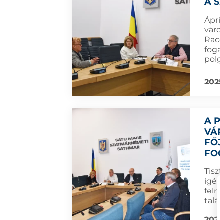
A 
Ápr
vár
Rac
foga
pol
202
A 
VÁ
FŐ
FO
Tisz
igé
fel
talá
202