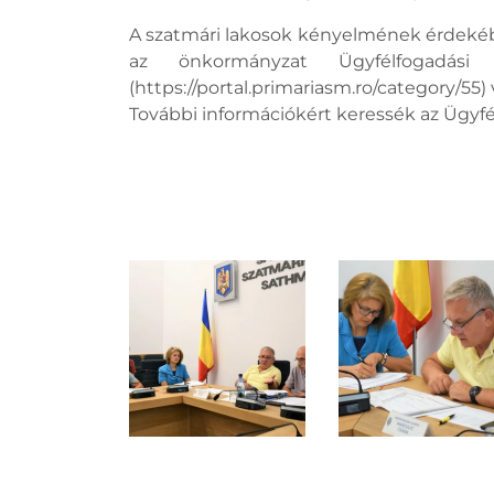
A szatmári lakosok kényelmének érdekében
az önkormányzat Ügyfélfogadás
(https://portal.primariasm.ro/category/55
További információkért keressék az Ügyfél