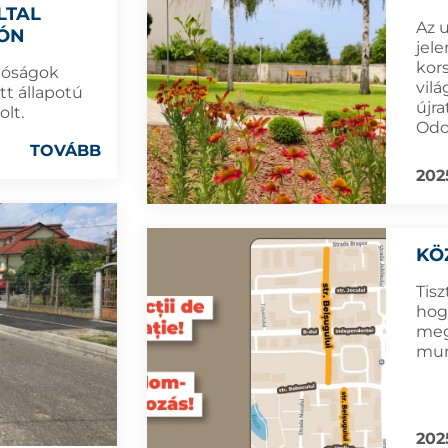
LTAL
Az 
ÓN
jele
kor
tóságok
vilá
tt állapotú
újra
lt.
Odo
TOVÁBB
202
KÖ
Tisz
hog
meg
mun
202