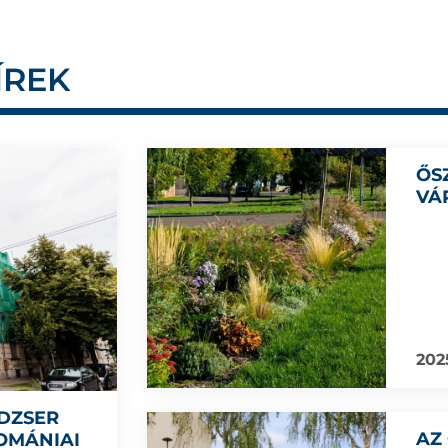
ÍREK
ŐS
VÁ
202
DZSER
AZ
ROMÁNIAI