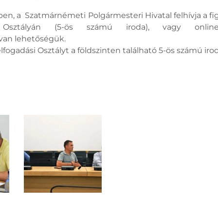
, a Szatmárnémeti Polgármesteri Hivatal felhívja a figy
i Osztályán (5-ös számú iroda), vagy onl
) van lehetőségük.
fogadási Osztályt a földszinten található 5-ös számú iro