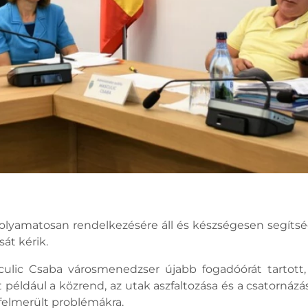
olyamatosan rendelkezésére áll és készségesen segíts
át kérik.
sculic Csaba városmenedzser újabb fogadóórát tartott
például a közrend, az utak aszfaltozása és a csatornázá
felmerült problémákra.