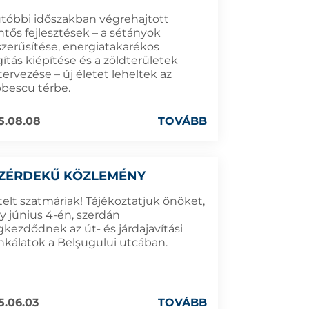
utóbbi időszakban végrehajtott
ntős fejlesztések – a sétányok
szerűsítése, energiatakarékos
gítás kiépítése és a zöldterületek
tervezése – új életet leheltek az
bescu térbe.
5.08.08
TOVÁBB
ZÉRDEKŰ KÖZLEMÉNY
telt szatmáriak! Tájékoztatjuk önöket,
y június 4-én, szerdán
kezdődnek az út- és járdajavítási
kálatok a Belşugului utcában.
5.06.03
TOVÁBB