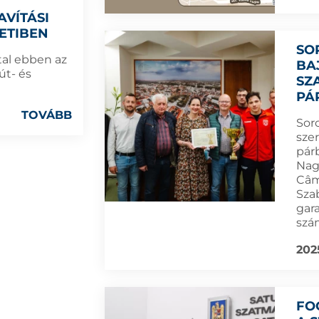
AVÍTÁSI
ETIBEN
SO
al ebben az
BA
út- és
SZ
PÁ
TOVÁBB
Sor
sze
párb
Nagy
Câm
Sza
gar
szá
202
FO