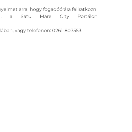
elmet arra, hogy fogadóórára feliratkozni
ine, a Satu Mare City Portálon
dában, vagy telefonon: 0261-807553.