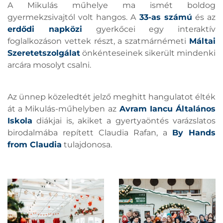
A Mikulás műhelye ma ismét boldog
gyermekzsivajtól volt hangos. A
33-as számú
és az
erdődi napközi
gyerkőcei egy interaktív
foglalkozáson vettek részt, a szatmárnémeti
Máltai
Szeretetszolgálat
önkénteseinek sikerült mindenki
arcára mosolyt csalni.
Az ünnep közeledtét jelző meghitt hangulatot élték
át a Mikulás-műhelyben az
Avram Iancu Általános
Iskola
diákjai is, akiket a gyertyaöntés varázslatos
birodalmába repített Claudia Rafan, a
By Hands
from Claudia
tulajdonosa.