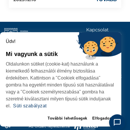
Kapcsolat
KÖVESSENEK
Üdv!
Mi vagyunk a sütik
SZATMÁRNÉMETI
Oldalunkon sütiket (cookie-kat) használunk a
POLGÁRMESTERI HIVATAL
kiemelkedő felhasználói élmény biztosítása
P-ȚA 25 OCTOMBRIE, NR. 1 CORP M, 440026 SATU MARE
érdekében. Kattintson a "Cookiek elfogadása"
gombra ha egyetért minden típusú süti használatával
SZEMÉLYES ADATOK VÉDELME
vagy a "Cookiek személyreszabása" gombra ha
szeretné kiválasztani milyen típusú sütik induljanak
el.
Süti szabályzat
További lehetősegek
Elfogadom
Az oldalt fejlesztette