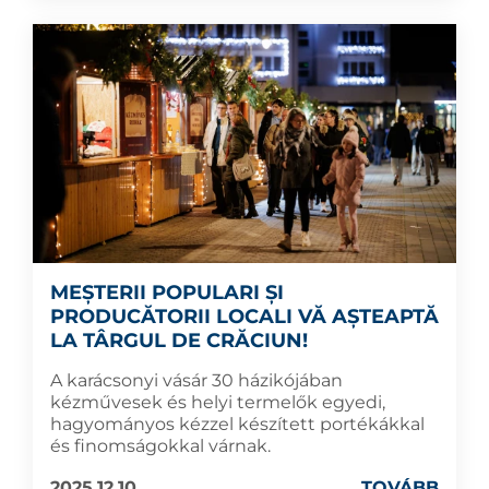
MEȘTERII POPULARI ȘI
PRODUCĂTORII LOCALI VĂ AȘTEAPTĂ
LA TÂRGUL DE CRĂCIUN!
A karácsonyi vásár 30 házikójában
kézművesek és helyi termelők egyedi,
hagyományos kézzel készített portékákkal
és finomságokkal várnak.
2025.12.10
TOVÁBB