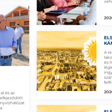
veh
202
EL
KÁ
A re
lak
és 
lég
ing
szám
felf
202
al és az
befejeződött
nyvízhálózat
 a
EL