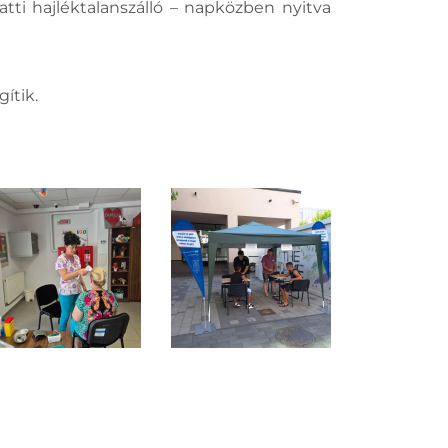
latti hajléktalanszálló – napközben nyitva
gítik.