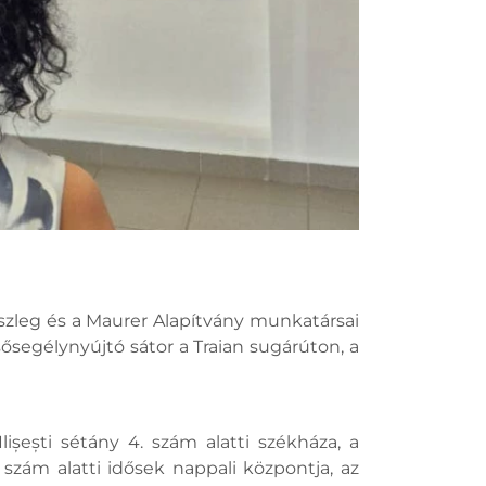
szleg és a Maurer Alapítvány munkatársai
ősegélynyújtó sátor a Traian sugárúton, a
șești sétány 4. szám alatti székháza, a
 szám alatti idősek nappali központja, az