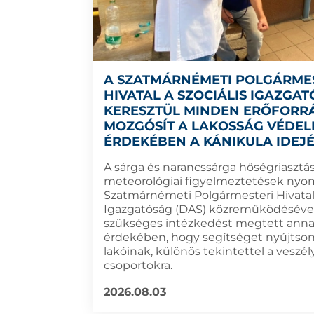
A SZATMÁRNÉMETI POLGÁRME
HIVATAL A SZOCIÁLIS IGAZGA
KERESZTÜL MINDEN ERŐFORR
MOZGÓSÍT A LAKOSSÁG VÉDE
ÉRDEKÉBEN A KÁNIKULA IDEJ
A sárga és narancssárga hőségriasztás
meteorológiai figyelmeztetések nyo
Szatmárnémeti Polgármesteri Hivatal 
Igazgatóság (DAS) közreműködéséve
szükséges intézkedést megtett ann
érdekében, hogy segítséget nyújtson
lakóinak, különös tekintettel a veszél
csoportokra.
2026.08.03