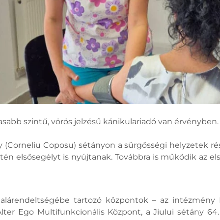
bb szintű, vörös jelzésű kánikulariadó van érvényben.
(Corneliu Coposu) sétányon a sürgősségi helyzetek ré
én elsősegélyt is nyújtanak. Továbbra is működik az els
alárendeltségébe tartozó központok – az intézmény Ili
ter Ego Multifunkcionális Központ, a Jiului sétány 64.