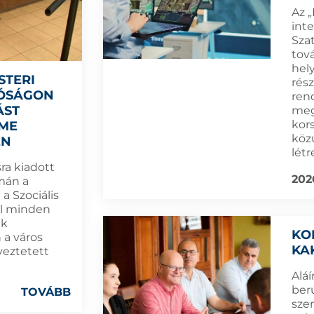
Az „
inte
Sza
tová
hel
STERI
rész
TÓSÁGON
ren
ÁST
meg
kor
LME
köz
ÉN
létr
ra kiadott
202
mán a
a Szociális
l minden
ak
KO
 a város
KA
yeztetett
Aláí
ber
TOVÁBB
sze