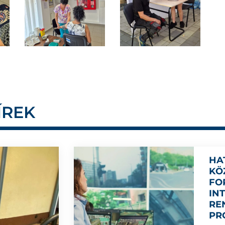
ÍREK
HA
KÖ
FO
IN
RE
PR