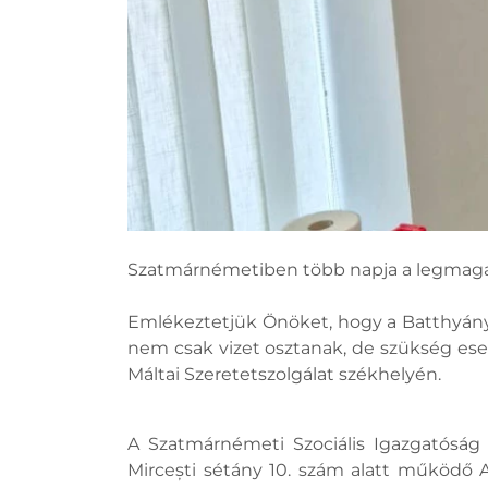
Szatmárnémetiben több napja a legmagasa
Emlékeztetjük Önöket, hogy a Batthyány 
nem csak vizet osztanak, de szükség eset
Máltai Szeretetszolgálat székhelyén.
A Szatmárnémeti Szociális Igazgatóság 
Mircești sétány 10. szám alatt működő Al