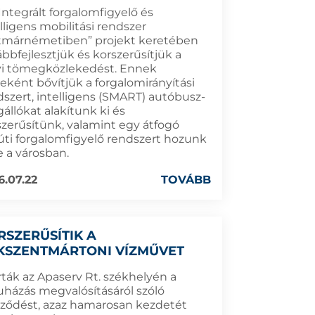
Integrált forgalomfigyelő és
lligens mobilitási rendszer
tmárnémetiben” projekt keretében
bbfejlesztjük és korszerűsítjük a
yi tömegközlekedést. Ennek
eként bővítjük a forgalomirányítási
dszert, intelligens (SMART) autóbusz-
állókat alakítunk ki és
szerűsítünk, valamint egy átfogó
úti forgalomfigyelő rendszert hozunk
e a városban.
6.07.22
TOVÁBB
RSZERŰSÍTIK A
KSZENTMÁRTONI VÍZMŰVET
rták az Apaserv Rt. székhelyén a
uházás megvalósításáról szóló
rződést, azaz hamarosan kezdetét