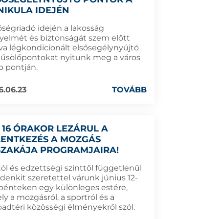
NIKULA IDEJÉN
őségriadó idején a lakosság
yelmét és biztonságát szem előtt
tva légkondicionált elsősegélynyújtó
hűsölőpontokat nyitunk meg a város
b pontján.
6.06.23
TOVÁBB
 16 ÓRAKOR LEZÁRUL A
LENTKEZÉS A MOZGÁS
SZAKÁJA PROGRAMJAIRA!
ól és edzettségi szinttől függetlenül
denkit szeretettel várunk június 12-
 pénteken egy különleges estére,
y a mozgásról, a sportról és a
badtéri közösségi élményekről szól.