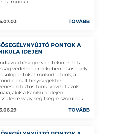
eti a munka.
6.07.03
TOVÁBB
SŐSEGÉLYNYÚJTÓ PONTOK A
NIKULA IDEJÉN
ndkívüli hőségre való tekintettel a
osság védelme érdekében elsősegély-
hűsölőpontokat működtetünk, a
kondicionált helyiségekben
yenesen biztosítunk ivóvizet azok
ára, akik a kánikula idején
rissülésre vagy segítségre szorulnak.
6.06.29
TOVÁBB
SŐSEGÉLYNYÚJTÓ PONTOK A