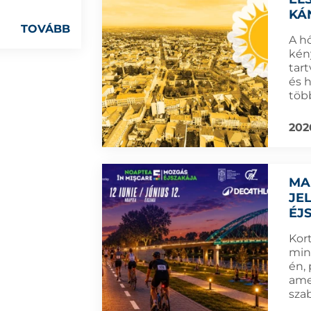
KÁ
TOVÁBB
A h
kén
tar
és 
töb
202
MA
JE
ÉJ
Kort
min
én,
amel
sza