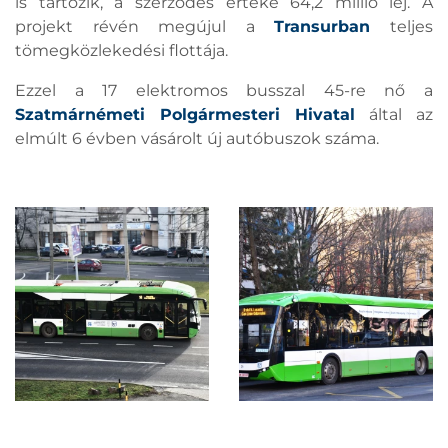
is tartozik, a szerződés értéke 64,2 millió lej. A
projekt révén megújul a
Transurban
teljes
tömegközlekedési flottája.
Ezzel a 17 elektromos busszal 45-re nő a
Szatmárnémeti Polgármesteri Hivatal
által az
elmúlt 6 évben vásárolt új autóbuszok száma.