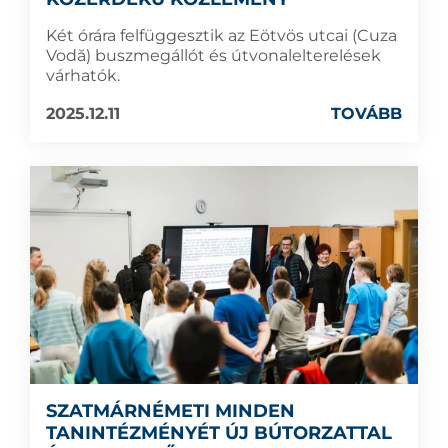
Két órára felfüggesztik az Eötvös utcai (Cuza
Vodă) buszmegállót és útvonalelterelések
várhatók.
2025.12.11
TOVÁBB
SZATMÁRNÉMETI MINDEN
TANINTÉZMÉNYÉT ÚJ BÚTORZATTAL