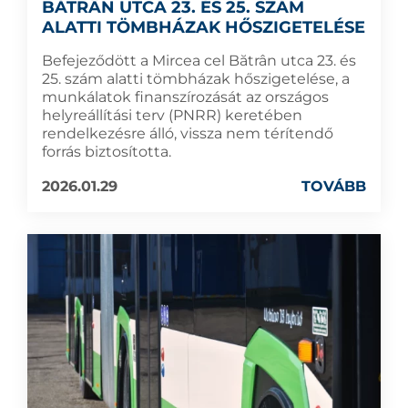
BĂTRÂN UTCA 23. ÉS 25. SZÁM
ALATTI TÖMBHÁZAK HŐSZIGETELÉSE
Befejeződött a Mircea cel Bătrân utca 23. és
25. szám alatti tömbházak hőszigetelése, a
munkálatok finanszírozását az országos
helyreállítási terv (PNRR) keretében
rendelkezésre álló, vissza nem térítendő
forrás biztosította.
2026.01.29
TOVÁBB