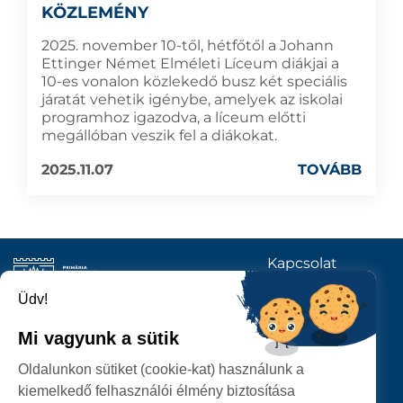
KÖZLEMÉNY
2025. november 10-től, hétfőtől a Johann
Ettinger Német Elméleti Líceum diákjai a
10-es vonalon közlekedő busz két speciális
járatát vehetik igénybe, amelyek az iskolai
programhoz igazodva, a líceum előtti
megállóban veszik fel a diákokat.
2025.11.07
TOVÁBB
Kapcsolat
KÖVESSENEK
Üdv!
Mi vagyunk a sütik
SZATMÁRNÉMETI
Oldalunkon sütiket (cookie-kat) használunk a
POLGÁRMESTERI HIVATAL
kiemelkedő felhasználói élmény biztosítása