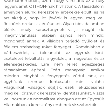
Szatmárnémetiért, azért, hogy városunk az a hely
legyen, amit OTTHON-nak hívhatunk. A társadalom,
amelyben élünk, keresztény értékekre épült, és ha
azt akarjuk, hogy itt jövőnk is legyen, meg kell
őriznünk ezeket az értékeket. Olyan társadalomban
élünk, amely kereszténynek vallja magát, de
megnyilvánulásai alapján sajnos nem mindig
mondható annak. A világban terjedő gyűlölet és
félelem szabadságunkat fenyegeti. Romániában a
párbeszédet, a toleranciát, az egymás iránti
tiszteletet felváltotta a gyűlölet, a megvetés és az
ellenségeskedés. Erre nem lehet egészséges
társadalmat építeni. Ezért manapság, amikor
minden irányból a fenyegetés zúdul ránk, az
egyházak szerepe fontosabb mint valaha.
Világunkat válságok sújtják, ezek leküzdéséhez
meg kell őriznünk keresztény identitásunkat. Vissza
kell hoznunk a normalitást, ahogyan azt az Egyesült
Államokban a keresztény emberek visszahozták.