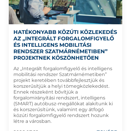
HATÉKONYABB KÖZÚTI KÖZLEKEDÉS
AZ „INTEGRÁLT FORGALOMFIGYELŐ
ÉS INTELLIGENS MOBILITÁSI
RENDSZER SZATMÁRNÉMETIBEN”
PROJEKTNEK KÖSZÖNHETŐEN
Az „Integrált forgalomfigyelő és intelligens
mobilitási rendszer Szatmárnémetiben”
projekt keretében továbbfejlesztjük és
korszerűsítjük a helyi tömegközlekedést.
Ennek részeként bővítjük a
forgalomirányítási rendszert, intelligens
(SMART) autóbusz-megállókat alakítunk ki
és korszerűsítünk, valamint egy átfogó
közúti forgalomfigyelő rendszert hozunk
létre a városban.