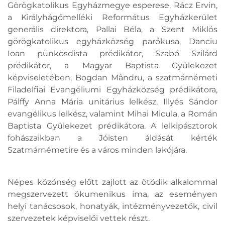
Görögkatolikus Egyházmegye esperese, Rácz Ervin,
a Királyhágómelléki Református Egyházkerület
generális direktora, Pallai Béla, a Szent Miklós
görögkatolikus egyházközség parókusa, Danciu
Ioan pünkösdista prédikátor, Szabó Szilárd
prédikátor, a Magyar Baptista Gyülekezet
képviseletében, Bogdan Mândru, a szatmárnémeti
Filadelfiai Evangéliumi Egyházközség prédikátora,
Pálffy Anna Mária unitárius lelkész, Illyés Sándor
evangélikus lelkész, valamint Mihai Micula, a Román
Baptista Gyülekezet prédikátora. A lelkipásztorok
fohászaikban a Jóisten áldását kérték
Szatmárnémetire és a város minden lakójára.
Népes közönség előtt zajlott az ötödik alkalommal
megszervezett ökumenikus ima, az eseményen
helyi tanácsosok, honatyák, intézményvezetők, civil
szervezetek képviselői vettek részt.