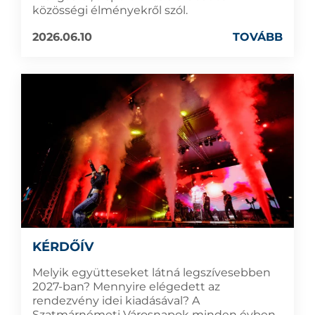
közösségi élményekről szól.
2026.06.10
TOVÁBB
KÉRDŐÍV
Melyik együtteseket látná legszívesebben
2027-ban? Mennyire elégedett az
rendezvény idei kiadásával? A
Szatmárnémeti Városnapok minden évben