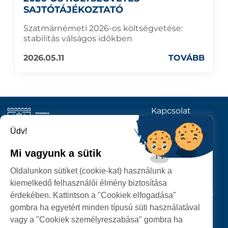
SAJTÓTÁJÉKOZTATÓ
Szatmárnémeti 2026-os költségvetése:
stabilitás válságos időkben
2026.05.11
TOVÁBB
Kapcsolat
KÖVESSENEK
Üdv!
Mi vagyunk a sütik
SZATMÁRNÉMETI
Oldalunkon sütiket (cookie-kat) használunk a
POLGÁRMESTERI HIVATAL
kiemelkedő felhasználói élmény biztosítása
P-ȚA 25 OCTOMBRIE, NR. 1 CORP M, 440026 SATU MARE
érdekében. Kattintson a "Cookiek elfogadása"
gombra ha egyetért minden típusú süti használatával
SZEMÉLYES ADATOK VÉDELME
vagy a "Cookiek személyreszabása" gombra ha