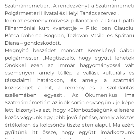
Szatmárnémetiért. A rendezvényt a Szatmárnémeti
Polgármesteri Hivatal és Helyi Tanács szervezi.
Idén az esemény művészi pillanatairól a Dinu Lipatti
Filharmóniai kürt kvartettje – Pitic Ioan Claudiu,
Bâtcă Roberto Bogdan, Tozlovan Vasile és Spătaru
Diana – gondoskodott.
Megnyitó beszédet mondott Kereskényi Gábor
polgármester. „Megtisztelő, hogy együtt lehetek
Önökkel ezen az immár hagyományossá vált
eseményen, amely túllép a vallási, kulturális és
társadalmi határokon, és amely a szatmári
közösséget a hit, a remény és a szolidaritás
szellemében egyesíti. Az Ökumenikus ima
Szatmárnémetiért az idők során egységünk jelképe
lett, bizonyítva azt, hogy különbözőségünk ellenére
közös vágyunk egy jobb jövő építése, amely a közös
értékeken és kölcsönös tiszteleten alapul. Ma azért
gyűltünk itt össze, hogy együtt imádkozzunk