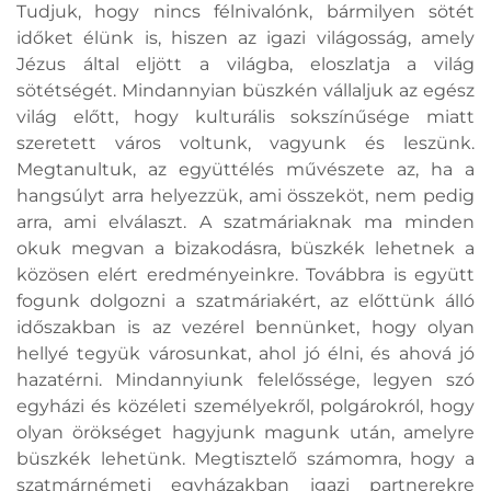
Tudjuk, hogy nincs félnivalónk, bármilyen sötét
időket élünk is, hiszen az igazi világosság, amely
Jézus által eljött a világba, eloszlatja a világ
sötétségét. Mindannyian büszkén vállaljuk az egész
világ előtt, hogy kulturális sokszínűsége miatt
szeretett város voltunk, vagyunk és leszünk.
Megtanultuk, az együttélés művészete az, ha a
hangsúlyt arra helyezzük, ami összeköt, nem pedig
arra, ami elválaszt. A szatmáriaknak ma minden
okuk megvan a bizakodásra, büszkék lehetnek a
közösen elért eredményeinkre. Továbbra is együtt
fogunk dolgozni a szatmáriakért, az előttünk álló
időszakban is az vezérel bennünket, hogy olyan
hellyé tegyük városunkat, ahol jó élni, és ahová jó
hazatérni. Mindannyiunk felelőssége, legyen szó
egyházi és közéleti személyekről, polgárokról, hogy
olyan örökséget hagyjunk magunk után, amelyre
büszkék lehetünk. Megtisztelő számomra, hogy a
szatmárnémeti egyházakban igazi partnerekre