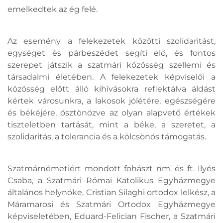
emelkedtek az ég felé.
Az esemény a felekezetek közötti szolidaritást,
egységet és párbeszédet segíti elő, és fontos
szerepet játszik a szatmári közösség szellemi és
társadalmi életében. A felekezetek képviselői a
közösség előtt álló kihívásokra reflektálva áldást
kértek városunkra, a lakosok jólétére, egészségére
és békéjére, ösztönözve az olyan alapvető értékek
tiszteletben tartását, mint a béke, a szeretet, a
szolidaritás, a tolerancia és a kölcsönös támogatás.
Szatmárnémetiért mondott fohászt nm. és ft. Ilyés
Csaba, a Szatmári Római Katolikus Egyházmegye
általános helynöke, Cristian Silaghi ortodox lelkész, a
Máramarosi és Szatmári Ortodox Egyházmegye
képviseletében, Eduard-Felician Fischer, a Szatmári