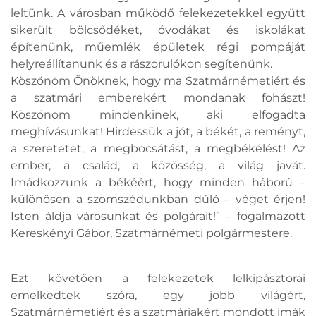
leltünk. A városban működő felekezetekkel együtt
sikerült bölcsődéket, óvodákat és iskolákat
építenünk, műemlék épületek régi pompáját
helyreállítanunk és a rászorulókon segítenünk.
Köszönöm Önöknek, hogy ma Szatmárnémetiért és
a szatmári emberekért mondanak fohászt!
Köszönöm mindenkinek, aki elfogadta
meghívásunkat! Hirdessük a jót, a békét, a reményt,
a szeretetet, a megbocsátást, a megbékélést! Az
ember, a család, a közösség, a világ javát.
Imádkozzunk a békéért, hogy minden háború –
különösen a szomszédunkban dúló – véget érjen!
Isten áldja városunkat és polgárait!” – fogalmazott
Kereskényi Gábor, Szatmárnémeti polgármestere.
Ezt követően a felekezetek lelkipásztorai
emelkedtek szóra, egy jobb világért,
Szatmárnémetiért és a szatmáriakért mondott imák