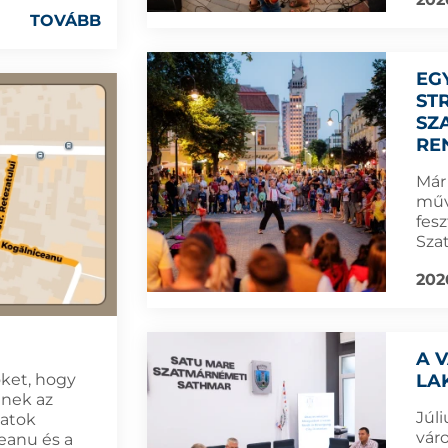
TOVÁBB
EG
ST
SZ
RE
Már
műv
fes
Sza
202
A 
LA
öket, hogy
dnek az
Júl
latok
vár
eanu és a