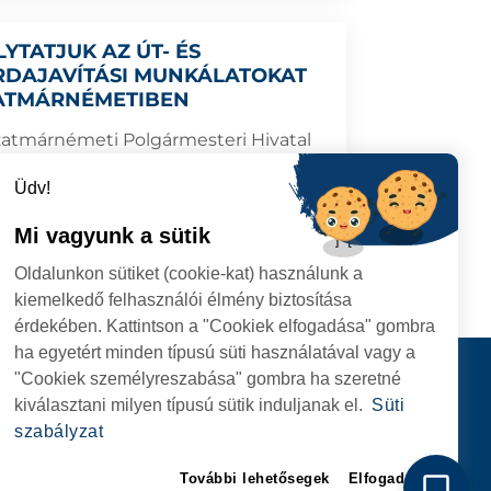
LYTATJUK AZ ÚT- ÉS
RDAJAVÍTÁSI MUNKÁLATOKAT
ATMÁRNÉMETIBEN
zatmárnémeti Polgármesteri Hivatal
en az időszakban a Prunilor utcában
ez út- és járdajavítási munkálatokat
Üdv!
Mi vagyunk a sütik
6.06.17
TOVÁBB
Oldalunkon sütiket (cookie-kat) használunk a
kiemelkedő felhasználói élmény biztosítása
érdekében. Kattintson a "Cookiek elfogadása" gombra
ha egyetért minden típusú süti használatával vagy a
I
Kapcsolat
"Cookiek személyreszabása" gombra ha szeretné
I HIVATAL
KÖVESSENEK
kiválasztani milyen típusú sütik induljanak el.
Süti
RIE, NR. 1 CORP M,
szabályzat
ARE
További lehetősegek
Elfogadom