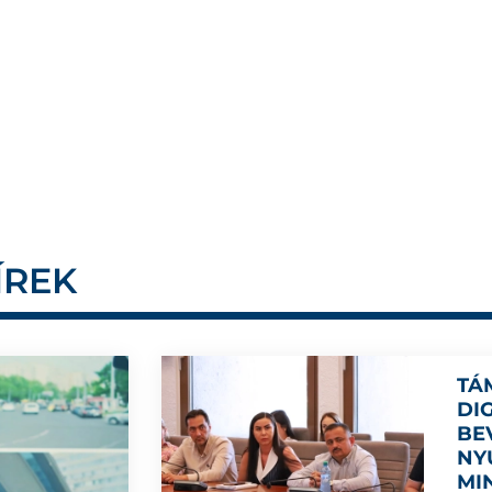
ÍREK
TÁ
DI
BE
NY
MI