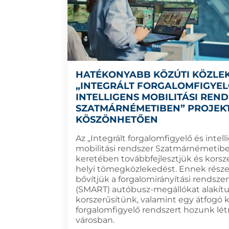
HATÉKONYABB KÖZÚTI KÖZLE
„INTEGRÁLT FORGALOMFIGYEL
INTELLIGENS MOBILITÁSI REN
SZATMÁRNÉMETIBEN” PROJEK
KÖSZÖNHETŐEN
Az „Integrált forgalomfigyelő és intell
mobilitási rendszer Szatmárnémetibe
keretében továbbfejlesztjük és korsze
helyi tömegközlekedést. Ennek rész
bővítjük a forgalomirányítási rendszert
(SMART) autóbusz-megállókat alakítu
korszerűsítünk, valamint egy átfogó 
forgalomfigyelő rendszert hozunk lét
városban.