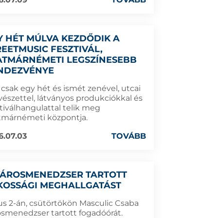
Y HÉT MÚLVA KEZDŐDIK A
REETMUSIC FESZTIVÁL,
ATMÁRNÉMETI LEGSZÍNESEBB
NDEZVÉNYE
 csak egy hét és ismét zenével, utcai
észettel, látványos produkciókkal és
ztiválhangulattal telik meg
tmárnémeti központja.
6.07.03
TOVÁBB
VÁROSMENEDZSER TARTOTT
KOSSÁGI MEGHALLGATÁST
ius 2-án, csütörtökön Masculic Csaba
osmenedzser tartott fogadóórát.