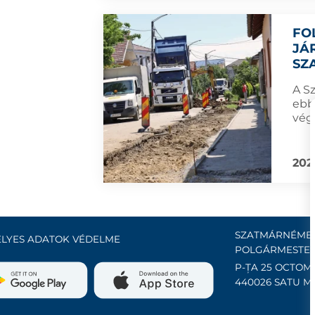
FO
JÁ
SZ
A S
ebb
vég
202
SZATMÁRNÉMET
LYES ADATOK VÉDELME
POLGÁRMESTER
P-ȚA 25 OCTOMB
440026 SATU M