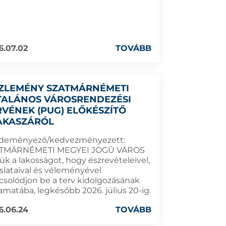
6.07.02
TOVÁBB
ZLEMÉNY SZATMÁRNÉMETI
TALÁNOS VÁROSRENDEZÉSI
RVÉNEK (PUG) ELŐKÉSZÍTŐ
AKASZÁRÓL
deményező/kedvezményezett:
TMÁRNÉMETI MEGYEI JOGÚ VÁROS
ük a lakosságot, hogy észrevételeivel,
aslataival és véleményével
csolódjon be a terv kidolgozásának
amatába, legkésőbb 2026. július 20-ig.
6.06.24
TOVÁBB