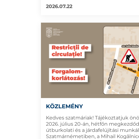
2026.07.22
KÖZLEMÉNY
Kedves szatmáriak! Tájékoztatjuk ön
2026. július 20-án, hétfőn megkezdő
útburkolati és a járdafelújítási munká
Szatmárnémetiben, a Mihail Kogălnic