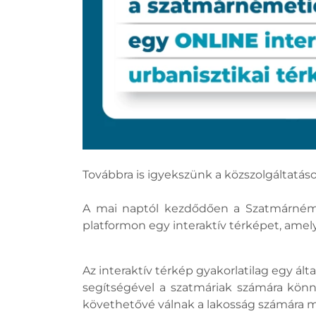
Továbbra is igyekszünk a közszolgáltatáso
A mai naptól kezdődően a Szatmárnémet
platformon egy interaktív térképet, amely
Az interaktív térkép gyakorlatilag egy ál
segítségével a szatmáriak számára könny
követhetővé válnak a lakosság számára m