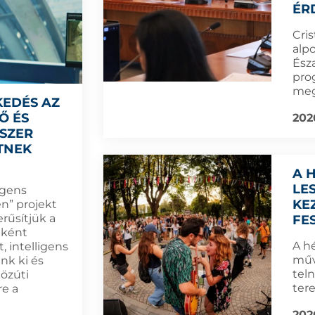
ÉR
Cri
alp
Ész
pro
meg
KEDÉS AZ
Ő ÉS
202
DSZER
TNEK
A 
LE
igens
KE
n” projekt
rűsítjük a
FE
eként
A h
, intelligens
műv
nk ki és
tel
közúti
tere
re a
202