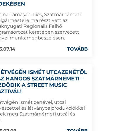
DEKÉBEN
stina Tămășan–Ilieș, Szatmárnémeti
olgármestere ma részt vett az
aknyugati Regionális Felhő
gramsorozat keretében szervezett
yei munkamegbeszélésen.
6.07.14
TOVÁBB
HÉTVÉGÉN ISMÉT UTCAZENÉTŐL
SZ HANGOS SZATMÁRNÉMETI –
ZDŐDIK A STREET MUSIC
SZTIVÁL!
étvégén ismét zenével, utcai
észettel és látványos produkciókkal
nek meg Szatmárnémeti utcái és
i.
6.07.09
TOVÁBB