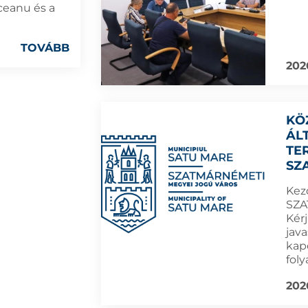
ceanu és a
TOVÁBB
202
KÖ
ÁL
TE
SZ
Kez
SZA
Kérj
jav
kap
foly
202