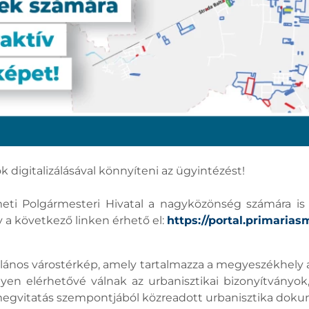
k digitalizálásával könnyíteni az ügyintézést!
i Polgármesteri Hivatal a nagyközönség számára is e
 a következő linken érhető el:
https://portal.primarias
talános várostérkép, amely tartalmazza a megyeszékhely al
en elérhetővé válnak az urbanisztikai bizonyítványok, 
egvitatás szempontjából közreadott urbanisztika dokum