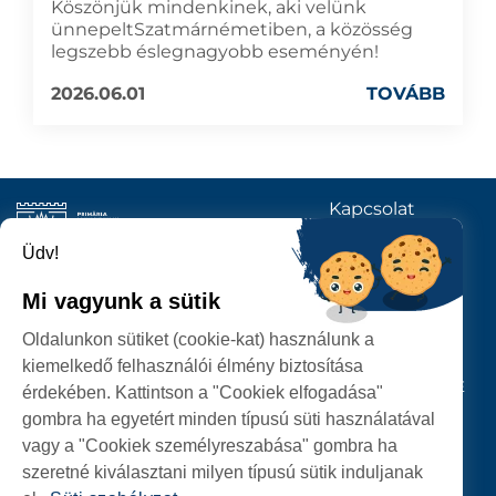
Köszönjük mindenkinek, aki velünk
ünnepeltSzatmárnémetiben, a közösség
legszebb éslegnagyobb eseményén!
2026.06.01
TOVÁBB
Kapcsolat
KÖVESSENEK
Üdv!
Mi vagyunk a sütik
SZATMÁRNÉMETI
Oldalunkon sütiket (cookie-kat) használunk a
POLGÁRMESTERI HIVATAL
kiemelkedő felhasználói élmény biztosítása
P-ȚA 25 OCTOMBRIE, NR. 1 CORP M, 440026 SATU MARE
érdekében. Kattintson a "Cookiek elfogadása"
gombra ha egyetért minden típusú süti használatával
SZEMÉLYES ADATOK VÉDELME
vagy a "Cookiek személyreszabása" gombra ha
szeretné kiválasztani milyen típusú sütik induljanak