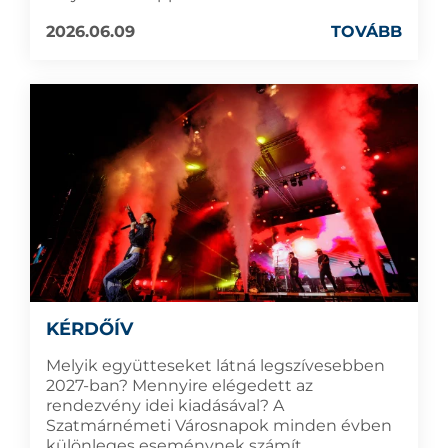
2026.06.09
TOVÁBB
KÉRDŐÍV
Melyik együtteseket látná legszívesebben
2027-ban? Mennyire elégedett az
rendezvény idei kiadásával? A
Szatmárnémeti Városnapok minden évben
különleges eseménynek számít