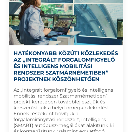
HATÉKONYABB KÖZÚTI KÖZLEKEDÉS
AZ „INTEGRÁLT FORGALOMFIGYELŐ
ÉS INTELLIGENS MOBILITÁSI
RENDSZER SZATMÁRNÉMETIBEN”
PROJEKTNEK KÖSZÖNHETŐEN
Az „Integrált forgalomfigyelő és intelligens
mobilitási rendszer Szatmárnémetiben”
projekt keretében továbbfejlesztjük és
korszerűsítjük a helyi tömegközlekedést.
Ennek részeként bővítjük a
forgalomirányítási rendszert, intelligens
(SMART) autóbusz-megállókat alakítunk ki
és korszerűsítünk, valamint egy átfogó