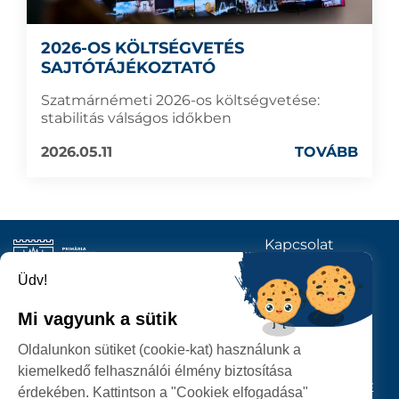
2026-OS KÖLTSÉGVETÉS
SAJTÓTÁJÉKOZTATÓ
Szatmárnémeti 2026-os költségvetése:
stabilitás válságos időkben
2026.05.11
TOVÁBB
Kapcsolat
KÖVESSENEK
Üdv!
Mi vagyunk a sütik
SZATMÁRNÉMETI
Oldalunkon sütiket (cookie-kat) használunk a
POLGÁRMESTERI HIVATAL
kiemelkedő felhasználói élmény biztosítása
P-ȚA 25 OCTOMBRIE, NR. 1 CORP M, 440026 SATU MARE
érdekében. Kattintson a "Cookiek elfogadása"