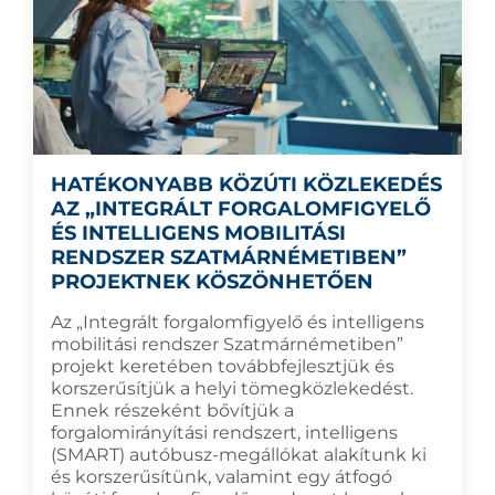
HATÉKONYABB KÖZÚTI KÖZLEKEDÉS
AZ „INTEGRÁLT FORGALOMFIGYELŐ
ÉS INTELLIGENS MOBILITÁSI
RENDSZER SZATMÁRNÉMETIBEN”
PROJEKTNEK KÖSZÖNHETŐEN
Az „Integrált forgalomfigyelő és intelligens
mobilitási rendszer Szatmárnémetiben”
projekt keretében továbbfejlesztjük és
korszerűsítjük a helyi tömegközlekedést.
Ennek részeként bővítjük a
forgalomirányítási rendszert, intelligens
(SMART) autóbusz-megállókat alakítunk ki
és korszerűsítünk, valamint egy átfogó