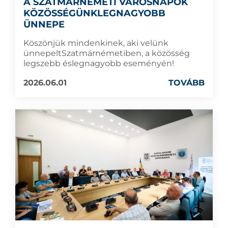
A SZATMÁRNÉMETI VÁROSNAPOK
KÖZÖSSÉGÜNKLEGNAGYOBB
ÜNNEPE
Köszönjük mindenkinek, aki velünk
ünnepeltSzatmárnémetiben, a közösség
legszebb éslegnagyobb eseményén!
2026.06.01
TOVÁBB