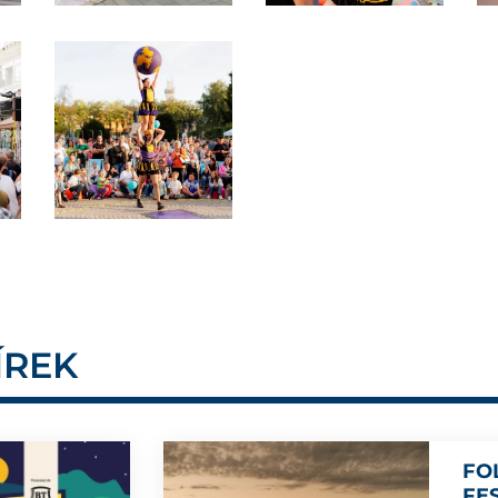
ÍREK
FO
FE