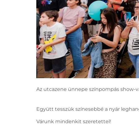
Az utcazene ünnepe színpompás show-val
Együtt tesszük színesebbé a nyár leghang
Várunk mindenkit szeretettel!