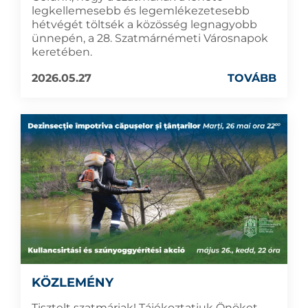
legkellemesebb és legemlékezetesebb
hétvégét töltsék a közösség legnagyobb
ünnepén, a 28. Szatmárnémeti Városnapok
keretében.
2026.05.27
TOVÁBB
KÖZLEMÉNY
Tisztelt szatmáriak! Tájékoztatjuk Önöket,