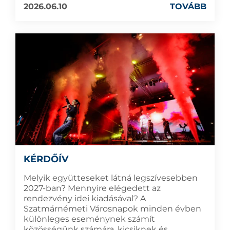
2026.06.10
TOVÁBB
KÉRDŐÍV
Melyik együtteseket látná legszívesebben
2027-ban? Mennyire elégedett az
rendezvény idei kiadásával? A
Szatmárnémeti Városnapok minden évben
különleges eseménynek számít
közösségünk számára, kicsiknek és