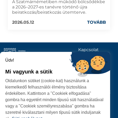
A Szatmárnémetiben működő bölcsődékbe
a 2026–2027-es tanévre történő újra
beiratkozás/beiratkozás ütemterve.
2026.05.12
TOVÁBB
Kapcsolat
KÖVESSENEK
Üdv!
Mi vagyunk a sütik
SZATMÁRNÉMETI
Oldalunkon sütiket (cookie-kat) használunk a
POLGÁRMESTERI HIVATAL
kiemelkedő felhasználói élmény biztosítása
P-ȚA 25 OCTOMBRIE, NR. 1 CORP M, 440026 SATU MARE
érdekében. Kattintson a "Cookiek elfogadása"
gombra ha egyetért minden típusú süti használatával
SZEMÉLYES ADATOK VÉDELME
vagy a "Cookiek személyreszabása" gombra ha
szeretné kiválasztani milyen típusú sütik induljanak