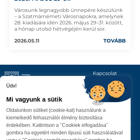
Városunk legnagyobb ünnepére készülünk
– a Szatmárnémeti Városnapokra, amelynek
28. kiadására idén 2026. május 29–31. között,
a hónap utolsó hétvégéjén kerül sor.
2026.05.11
TOVÁBB
Kapcsolat
KÖVESSENEK
Üdv!
Mi vagyunk a sütik
SZATMÁRNÉMETI
Oldalunkon sütiket (cookie-kat) használunk a
POLGÁRMESTERI HIVATAL
kiemelkedő felhasználói élmény biztosítása
P-ȚA 25 OCTOMBRIE, NR. 1 CORP M, 440026 SATU MARE
érdekében. Kattintson a "Cookiek elfogadása"
gombra ha egyetért minden típusú süti használatával
SZEMÉLYES ADATOK VÉDELME