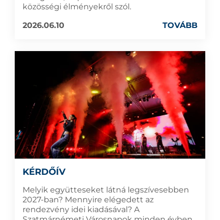
közösségi élményekről szól.
2026.06.10
TOVÁBB
KÉRDŐÍV
Melyik együtteseket látná legszívesebben
2027-ban? Mennyire elégedett az
rendezvény idei kiadásával? A
Szatmárnémeti Városnapok minden évben