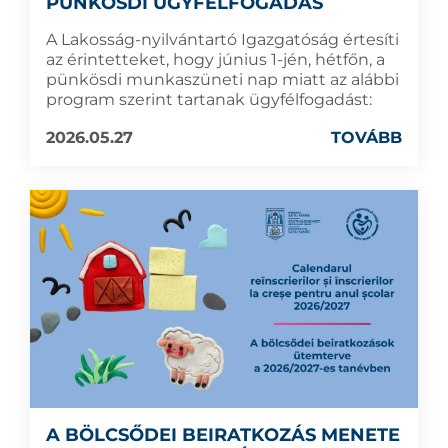
PÜNKÖSDI ÜGYFÉLFOGADÁS
A Lakosság-nyilvántartó Igazgatóság értesíti
az érintetteket, hogy június 1-jén, hétfőn, a
pünkösdi munkaszüneti nap miatt az alábbi
program szerint tartanak ügyfélfogadást:
2026.05.27
TOVÁBB
A BÖLCSŐDEI BEIRATKOZÁS MENETE