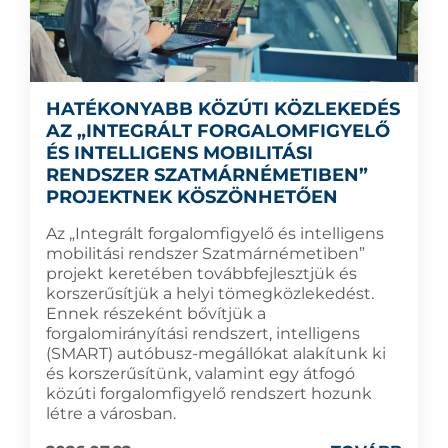
HATÉKONYABB KÖZÚTI KÖZLEKEDÉS
AZ „INTEGRÁLT FORGALOMFIGYELŐ
ÉS INTELLIGENS MOBILITÁSI
RENDSZER SZATMÁRNÉMETIBEN”
PROJEKTNEK KÖSZÖNHETŐEN
Az „Integrált forgalomfigyelő és intelligens
mobilitási rendszer Szatmárnémetiben”
projekt keretében továbbfejlesztjük és
korszerűsítjük a helyi tömegközlekedést.
Ennek részeként bővítjük a
forgalomirányítási rendszert, intelligens
(SMART) autóbusz-megállókat alakítunk ki
és korszerűsítünk, valamint egy átfogó
közúti forgalomfigyelő rendszert hozunk
létre a városban.