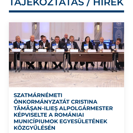
TÁJÉKOZTATÁS / HÍREK
SZATMÁRNÉMETI
ÖNKORMÁNYZATÁT CRISTINA
TĂMĂȘAN-ILIEȘ ALPOLGÁRMESTER
KÉPVISELTE A ROMÁNIAI
MUNICÍPIUMOK EGYESÜLETÉNEK
KÖZGYŰLÉSÉN