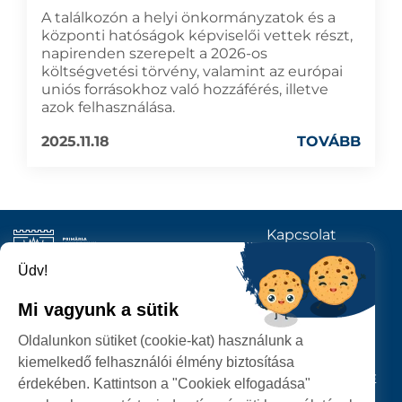
A találkozón a helyi önkormányzatok és a
központi hatóságok képviselői vettek részt,
napirenden szerepelt a 2026-os
költségvetési törvény, valamint az európai
uniós forrásokhoz való hozzáférés, illetve
azok felhasználása.
2025.11.18
TOVÁBB
Kapcsolat
KÖVESSENEK
Üdv!
Mi vagyunk a sütik
SZATMÁRNÉMETI
Oldalunkon sütiket (cookie-kat) használunk a
POLGÁRMESTERI HIVATAL
kiemelkedő felhasználói élmény biztosítása
P-ȚA 25 OCTOMBRIE, NR. 1 CORP M, 440026 SATU MARE
érdekében. Kattintson a "Cookiek elfogadása"