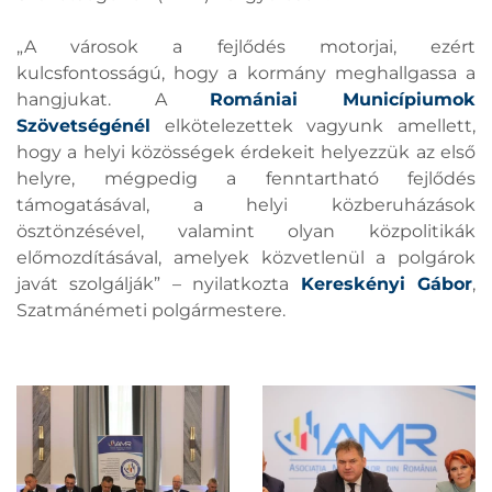
„A városok a fejlődés motorjai, ezért
kulcsfontosságú, hogy a kormány meghallgassa a
hangjukat. A
Romániai Municípiumok
Szövetségénél
elkötelezettek vagyunk amellett,
hogy a helyi közösségek érdekeit helyezzük az első
helyre, mégpedig a fenntartható fejlődés
támogatásával, a helyi közberuházások
ösztönzésével, valamint olyan közpolitikák
előmozdításával, amelyek közvetlenül a polgárok
javát szolgálják” – nyilatkozta
Kereskényi Gábor
,
Szatmánémeti polgármestere.