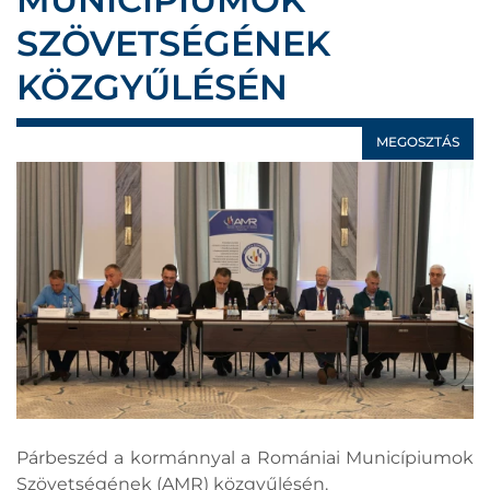
SZÖVETSÉGÉNEK
KÖZGYŰLÉSÉN
MEGOSZTÁS
Párbeszéd a kormánnyal a Romániai Municípiumok
Szövetségének (AMR) közgyűlésén.