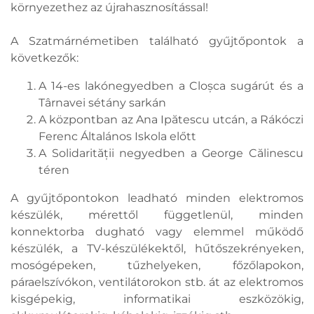
környezethez az újrahasznosítással!
A Szatmárnémetiben található gyűjtőpontok a
következők:
A 14-es lakónegyedben a Cloșca sugárút és a
Târnavei sétány sarkán
A központban az Ana Ipătescu utcán, a Rákóczi
Ferenc Általános Iskola előtt
A Solidarității negyedben a George Călinescu
téren
A gyűjtőpontokon leadható minden elektromos
készülék, mérettől függetlenül, minden
konnektorba dugható vagy elemmel működő
készülék, a TV-készülékektől, hűtőszekrényeken,
mosógépeken, tűzhelyeken, főzőlapokon,
páraelszívókon, ventilátorokon stb. át az elektromos
kisgépekig, informatikai eszközökig,