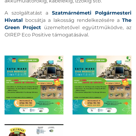
akkumulátorokig, kábelekig, izzókig stb.
A szolgáltatást a
Szatmárnémeti Polgármesteri
Hivatal
bocsátja a lakosság rendelkezésére a
The
Green Project
üzemeltetővel együttműködve, az
OIREP Eco Positive támogatásával.