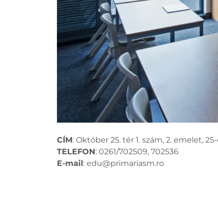
CÍM
: Október 25. tér 1. szám, 2. emelet, 25
TELEFON
: 0261/702509, 702536
E-mail
:
edu@primariasm.ro