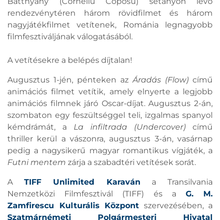
Batthyány (Corneliu Coposu) sétányon lévő
rendezvénytéren három rövidfilmet és három
nagyjátékfilmet vetítenek, Románia legnagyobb
filmfesztiváljának válogatásából.
A vetítésekre a belépés díjtalan!
Augusztus 1-jén, pénteken az
Áradás (Flow)
című
animációs filmet vetítik, amely elnyerte a legjobb
animációs filmnek járó Oscar-díjat. Augusztus 2-án,
szombaton egy feszültséggel teli, izgalmas spanyol
kémdrámát, a
La infiltrada (Undercover)
című
thriller kerül a vászonra, augusztus 3-án, vasárnap
pedig a nagysikerű magyar romantikus vígjáték, a
Futni mentem
zárja a szabadtéri vetítések sorát.
A
TIFF Unlimited Karaván
a Transilvania
Nemzetközi Filmfesztivál (TIFF) és a
G. M.
Zamfirescu Kulturális Központ
szervezésében, a
Szatmárnémeti Polgármesteri Hivatal