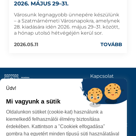
2026. MÁJUS 29–31.
Városunk legnagyobb ünnepére készülünk
– a Szatmárnémeti Városnapokra, amelynek
28. kiadására idén 2026. május 29–31. között,
a hónap utolsó hétvégéjén kerül sor.
2026.05.11
TOVÁBB
Kapcsolat
KÖVESSENEK
Üdv!
Mi vagyunk a sütik
SZATMÁRNÉMETI
Oldalunkon sütiket (cookie-kat) használunk a
POLGÁRMESTERI HIVATAL
kiemelkedő felhasználói élmény biztosítása
P-ȚA 25 OCTOMBRIE, NR. 1 CORP M, 440026 SATU MARE
érdekében. Kattintson a "Cookiek elfogadása"
gombra ha egyetért minden típusú süti használatával