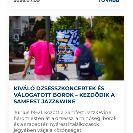
2026.07.09
TOVÁBB
KIVÁLÓ DZSESSZKONCERTEK ÉS
VÁLOGATOTT BOROK – KEZDŐDIK A
SAMFEST JAZZ&WINE
Június 19–21. között a Samfest Jazz&Wine
három estén át a dzsessz, a minőségi borok
és a szabadtéri nyáresti találkozások
jegyében várja a közönséget