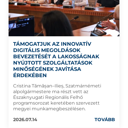
TÁMOGATJUK AZ INNOVATÍV
DIGITÁLIS MEGOLDÁSOK
BEVEZETÉSÉT A LAKOSSÁGNAK
NYÚJTOTT SZOLGÁLTATÁSOK
MINŐSÉGÉNEK JAVÍTÁSA
ÉRDEKÉBEN
Cristina Tămășan–Ilieș, Szatmárnémeti
alpolgármestere ma részt vett az
Északnyugati Regionális Felhő
programsorozat keretében szervezett
megyei munkamegbeszélésen.
2026.07.14
TOVÁBB