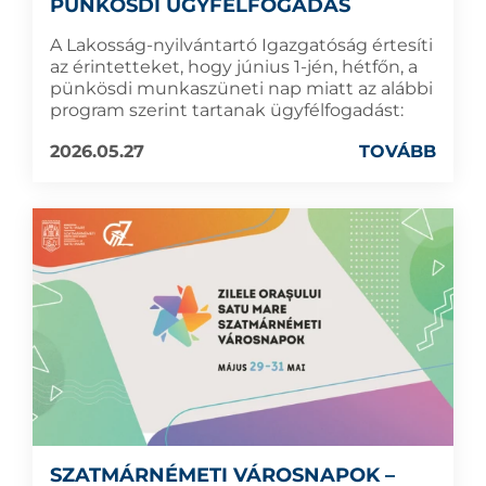
PÜNKÖSDI ÜGYFÉLFOGADÁS
A Lakosság-nyilvántartó Igazgatóság értesíti
az érintetteket, hogy június 1-jén, hétfőn, a
pünkösdi munkaszüneti nap miatt az alábbi
program szerint tartanak ügyfélfogadást:
2026.05.27
TOVÁBB
SZATMÁRNÉMETI VÁROSNAPOK –