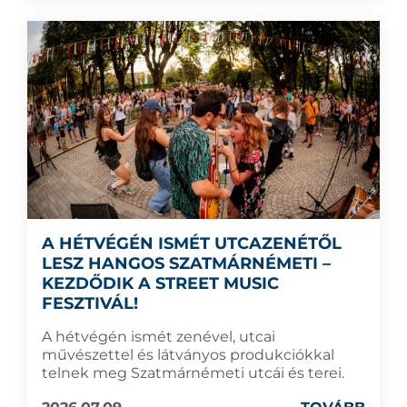
A HÉTVÉGÉN ISMÉT UTCAZENÉTŐL
LESZ HANGOS SZATMÁRNÉMETI –
KEZDŐDIK A STREET MUSIC
FESZTIVÁL!
A hétvégén ismét zenével, utcai
művészettel és látványos produkciókkal
telnek meg Szatmárnémeti utcái és terei.