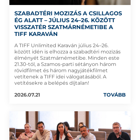
SZABADTÉRI MOZIZÁS A CSILLAGOS
ÉG ALATT – JÚLIUS 24–26. KÖZÖTT
VISSZATÉR SZATMÁRNÉMETIBE A
TIFF KARAVÁN
A TIFF Unlimited Karaván július 24–26.
között idén is elhozza a szabadtéri mozizás
élményét Szatmárnémetibe. Minden este
21.30-tól, a Szamos-parti sétányon három
rövidfilmet és három nagyjátékfilmet
vetítenek a TIFF idei válogatásából. A
vetítésekre a belépés díjtalan!
2026.07.21
TOVÁBB