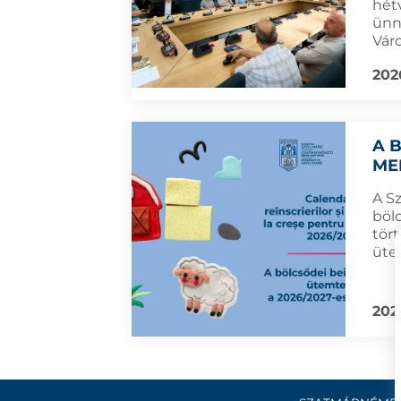
hét
ünn
Vár
202
A 
ME
A S
böl
tört
üte
202