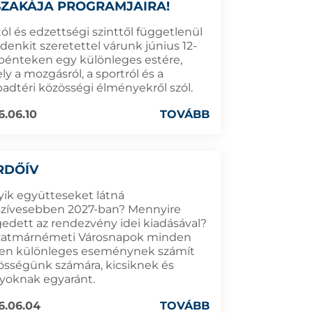
SZAKÁJA PROGRAMJAIRA!
ól és edzettségi szinttől függetlenül
denkit szeretettel várunk június 12-
 pénteken egy különleges estére,
y a mozgásról, a sportról és a
badtéri közösségi élményekről szól.
6.06.10
TOVÁBB
RDŐÍV
yik együtteseket látná
szívesebben 2027-ban? Mennyire
gedett az rendezvény idei kiadásával?
zatmárnémeti Városnapok minden
en különleges eseménynek számít
össégünk számára, kicsiknek és
yoknak egyaránt.
6.06.04
TOVÁBB