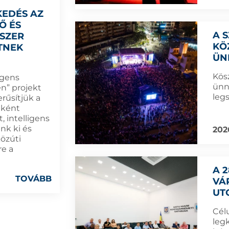
KEDÉS AZ
Ő ÉS
A 
DSZER
KÖ
TNEK
ÜN
Kös
igens
ünn
n” projekt
leg
rűsítjük a
eként
, intelligens
nk ki és
202
közúti
re a
A 
TOVÁBB
VÁ
UT
Cél
leg