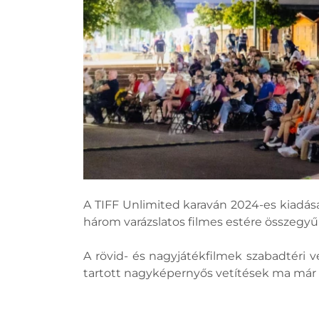
A TIFF Unlimited karaván 2024-es kiadás
három varázslatos filmes estére összegyűl
A rövid- és nagyjátékfilmek szabadtéri 
tartott nagyképernyős vetítések ma má