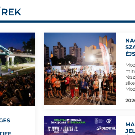
ÍREK
NA
SZ
ÉJ
Moz
mint
rés
sik
Moz
202
,
GES
MA
JE
TIFF