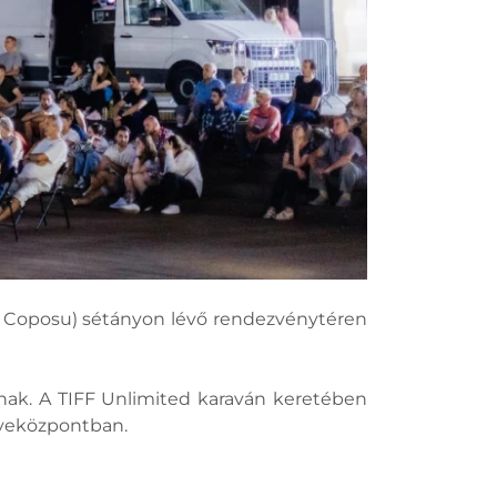
iu Coposu) sétányon lévő rendezvénytéren
knak. A TIFF Unlimited karaván keretében
yeközpontban.