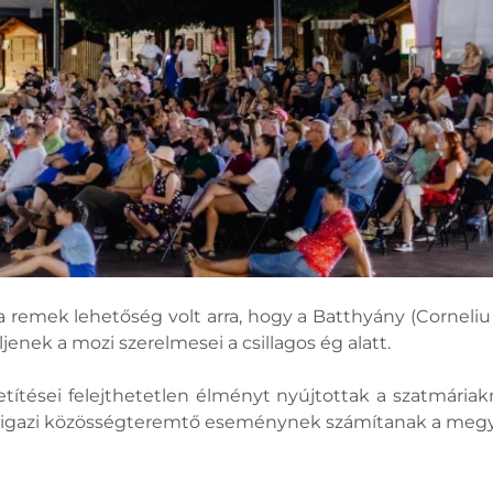
a remek lehetőség volt arra, hogy a Batthyány (Cornel
jenek a mozi szerelmesei a csillagos ég alatt.
vetítései felejthetetlen élményt nyújtottak a szatmária
r igazi közösségteremtő eseménynek számítanak a meg