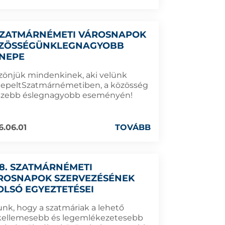
SZATMÁRNÉMETI VÁROSNAPOK
ZÖSSÉGÜNKLEGNAGYOBB
NEPE
zönjük mindenkinek, aki velünk
epeltSzatmárnémetiben, a közösség
szebb éslegnagyobb eseményén!
6.06.01
TOVÁBB
28. SZATMÁRNÉMETI
ROSNAPOK SZERVEZÉSÉNEK
OLSÓ EGYEZTETÉSEI
unk, hogy a szatmáriak a lehető
kellemesebb és legemlékezetesebb