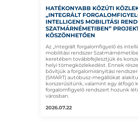
HATÉKONYABB KÖZÚTI KÖZLE
„INTEGRÁLT FORGALOMFIGYEL
INTELLIGENS MOBILITÁSI REN
SZATMÁRNÉMETIBEN” PROJEK
KÖSZÖNHETŐEN
Az „Integrált forgalomfigyelő és intell
mobilitási rendszer Szatmárnémetibe
keretében továbbfejlesztjük és korsze
helyi tömegközlekedést. Ennek rész
bővítjük a forgalomirányítási rendszert
(SMART) autóbusz-megállókat alakítu
korszerűsítünk, valamint egy átfogó 
forgalomfigyelő rendszert hozunk lét
városban.
2026.07.22