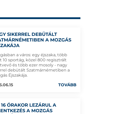
GY SIKERREL DEBÜTÁLT
ATMÁRNÉMETIBEN A MOZGÁS
SZAKÁJA
gásban a város: egy éjszaka, több
 10 sportág, közel 800 regisztrált
ztvevő és több ezer mosoly - nagy
errel debütált Szatmárnémetiben a
gás Éjszakája.
6.06.15
TOVÁBB
 16 ÓRAKOR LEZÁRUL A
LENTKEZÉS A MOZGÁS