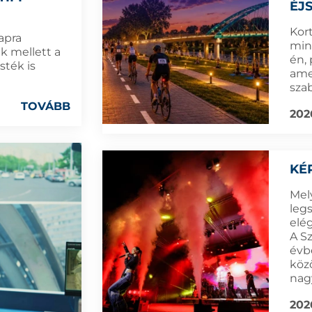
ÉJ
Kort
apra
min
ek mellett a
én,
sték is
amel
sza
TOVÁBB
202
KÉ
Mel
leg
elé
A S
évb
köz
nag
202