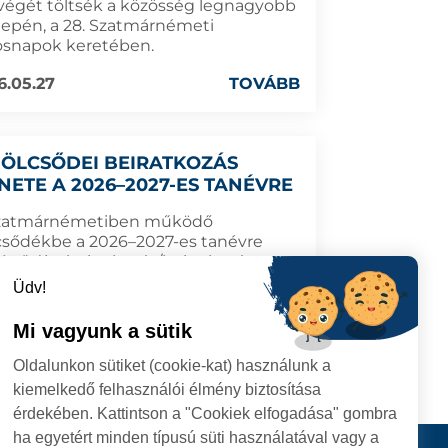
végét töltsék a közösség legnagyobb
epén, a 28. Szatmárnémeti
osnapok keretében.
6.05.27
TOVÁBB
BÖLCSŐDEI BEIRATKOZÁS
NETE A 2026–2027-ES TANÉVRE
zatmárnémetiben működő
csődékbe a 2026–2027-es tanévre
énő újra beiratkozás/beiratkozás
mterve.
Üdv!
Mi vagyunk a sütik
6.05.12
TOVÁBB
Oldalunkon sütiket (cookie-kat) használunk a
kiemelkedő felhasználói élmény biztosítása
érdekében. Kattintson a "Cookiek elfogadása" gombra
ha egyetért minden típusú süti használatával vagy a