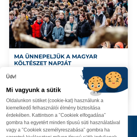
MA ÜNNEPELJÜK A MAGYAR
KÖLTÉSZET NAPJÁT
Több száz diák szavalta együtt Radnóti
Üdv!
versét a Batthyány (Coposu) sétányon.
Mi vagyunk a sütik
2025.04.11
TOVÁBB
Oldalunkon sütiket (cookie-kat) használunk a
kiemelkedő felhasználói élmény biztosítása
érdekében. Kattintson a "Cookiek elfogadása"
gombra ha egyetért minden típusú süti használatával
Kapcsolat
vagy a "Cookiek személyreszabása" gombra ha
KÖVESSENEK