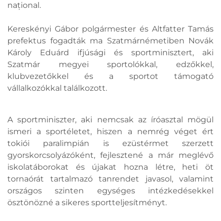
național.
Kereskényi Gábor polgármester és Altfatter Tamás
prefektus fogadták ma Szatmárnémetiben Novák
Károly Eduárd ifjúsági és sportminisztert, aki
Szatmár megyei sportolókkal, edzőkkel,
klubvezetőkkel és a sportot támogató
vállalkozókkal találkozott.
A sportminiszter, aki nemcsak az íróasztal mögül
ismeri a sportéletet, hiszen a nemrég véget ért
tokiói paralimpián is ezüstérmet szerzett
gyorskorcsolyázóként, fejlesztené a már meglévő
iskolatáborokat és újakat hozna létre, heti öt
tornaórát tartalmazó tanrendet javasol, valamint
országos szinten egységes intézkedésekkel
ösztönözné a sikeres sportteljesítményt.