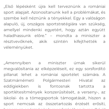
„Első lépésként újra kell terveznünk a romániai
sport alapjait. Azonosítanunk kell a problémákat, és
szembe kell néznünk a tényekkel. Egy a valóságon
alapuló, új, országos sportstratégiára van szükség,
amellyel mindenki egyetért, hogy aztán együtt
haladhassunk előre.” – mondta a miniszter a
résztvevőknek, akik szintén kifejthették a
véleményüket.
„Amennyiben a miniszter úrnak sikerül
megvalósítania az elképzeléseit, ez egy sorsfordító
pillanat lehet a romániai sportélet számára. A
Szatmárnémeti Polgármesteri Hivatal az
eddigiekben is fontosnak tartotta a
sportlétesítmények korszerűsítését, a verseny-, az
iskolai- és a tömegsportok támogatását, hiszen a
sport nemcsak az összetartozás érzését erősíti,