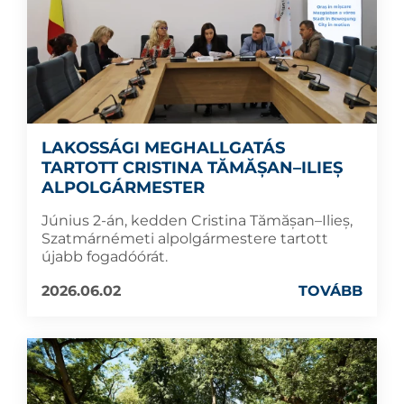
LAKOSSÁGI MEGHALLGATÁS
TARTOTT CRISTINA TĂMĂȘAN–ILIEȘ
ALPOLGÁRMESTER
Június 2-án, kedden Cristina Tămășan–Ilieș,
Szatmárnémeti alpolgármestere tartott
újabb fogadóórát.
2026.06.02
TOVÁBB