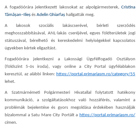
A fogadóórára jelentkezett lakosokat az alpolgármesterek,
Cristina
Tămășan–Ilieș
és
Adelin Ghiarfaș
hallgatták meg.
A lakosok szociális lakáscserével, bérleti szerződés
meghosszabbításával, ANL-lakás cseréjével, egyes földterületek jogi
státuszával, bérelhető és kereskedelmi helyiségekkel kapcsolatos
ügyekben kértek eligazítást.
Fogadóórára jelentkezni a Lakossági Ügyfélfogadó Osztályon
(földszint 5-ös iroda), vagy online a City Portal ügyfélablakon
keresztül, az alábbi linken:
https://portal.primariasm.ro/category/55
lehet.
A Szatmárnémeti Polgármesteri Hivatallal folytatott hatékony
kommunikáció, a szolgáltatásokhoz való hozzáférés, valamint a
problémák bejelentése és gyors megoldása érdekében használják
bizalommal a Satu Mare City Portált a
https://portal.primariasm.ro/
címen.