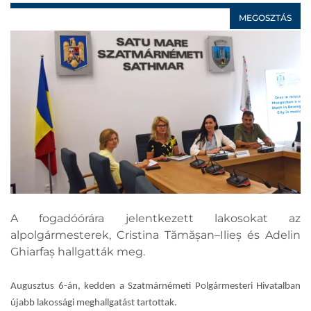
MEGOSZTÁS
A fogadóórára jelentkezett lakosokat az
alpolgármesterek, Cristina Tămășan–Ilieș és Adelin
Ghiarfaș hallgatták meg.
Augusztus 6-án, kedden a Szatmárnémeti Polgármesteri Hivatalban
újabb lakossági meghallgatást tartottak.