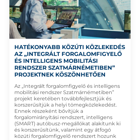
HATÉKONYABB KÖZÚTI KÖZLEKEDÉS
AZ „INTEGRÁLT FORGALOMFIGYELŐ
ÉS INTELLIGENS MOBILITÁSI
RENDSZER SZATMÁRNÉMETIBEN”
PROJEKTNEK KÖSZÖNHETŐEN
Az „Integrált forgalomfigyelő és intelligens
mobilitási rendszer Szatmárnémetiben”
projekt keretében továbbfejlesztjük és
korszerűsítjük a helyi tömegközlekedést.
Ennek részeként bővítjük a
forgalomirányítási rendszert, intelligens
(SMART) autóbusz-megállókat alakítunk ki
és korszerűsítünk, valamint egy átfogó
közúti forgalomfigyelő rendszert hozunk