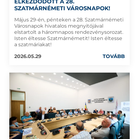
ELKEZDŐDÖTT A 28.
SZATMÁRNÉMETI VÁROSNAPOK!
Május 29-én, pénteken a 28. Szatmárnémeti
Városnapok hivatalos megnyitójával
elstartolt a háromnapos rendezvénysorozat.
Isten éltesse Szatmárnémetit! Isten éltesse
a szatmáriakat!
2026.05.29
TOVÁBB