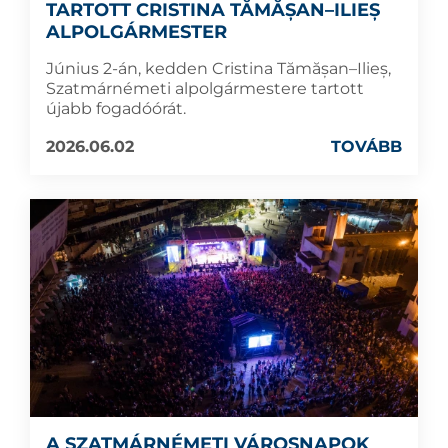
TARTOTT CRISTINA TĂMĂȘAN–ILIEȘ
ALPOLGÁRMESTER
Június 2-án, kedden Cristina Tămășan–Ilieș,
Szatmárnémeti alpolgármestere tartott
újabb fogadóórát.
2026.06.02
TOVÁBB
A SZATMÁRNÉMETI VÁROSNAPOK