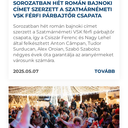
SOROZATBAN HÉT ROMÁN BAJNOKI
CÍMET SZERZETT A SZATMÁRNÉMETI
VSK FÉRFI PÁRBAJTŐR CSAPATA
Sorozatban hét román bajnoki címet
szerzett a Szatmárnémeti VSK férfi párbajtőr
csapata, így a Csiszár Ferenc és Nagy Lehel
által felkészített Anton Câmpan, Tudor
Surducan, Alex Oroian, Szabó Szabolcs
négyes évek óta garantálja az aranyérmeket
városunk számára.
2025.05.07
TOVÁBB