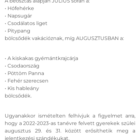
A beosztás alapján JÚLIUS során a:
• Hófehérke
• Napsugár
• Csodálatos liget
• Pitypang
bölcsődék vakációznak, míg AUGUSZTUSBAN a:
• A kiskakas gyémántkrajcárja
• Csodaország
• Pöttöm Panna
• Fehér szerecsen
• Kis hableány
bölcsődék.
Ugyanakkor ismételten felhívjuk a figyelmet arra,
hogy a 2022-2023-as tanévre felvett gyerekek szülei
augusztus 29. és 31. között erősíthetik meg a
jelentkezési szándékukat.