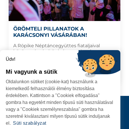
ÖRÖMTELI PILLANATOK A
KARÁCSONYI VÁSÁRÁBAN!
A Röpike Néptáncegyüttes fiataljaival
közösen énekeltünk, így csodaszép
karácsonyi dallamok járták körbe a vásár
Üdv!
területét.
Mi vagyunk a sütik
2024.12.23
TOVÁBB
Oldalunkon sütiket (cookie-kat) használunk a
kiemelkedő felhasználói élmény biztosítása
érdekében. Kattintson a "Cookiek elfogadása"
gombra ha egyetért minden típusú süti használatával
Kapcsolat
vagy a "Cookiek személyreszabása" gombra ha
KÖVESSENEK
szeretné kiválasztani milyen típusú sütik induljanak
el.
Süti szabályzat