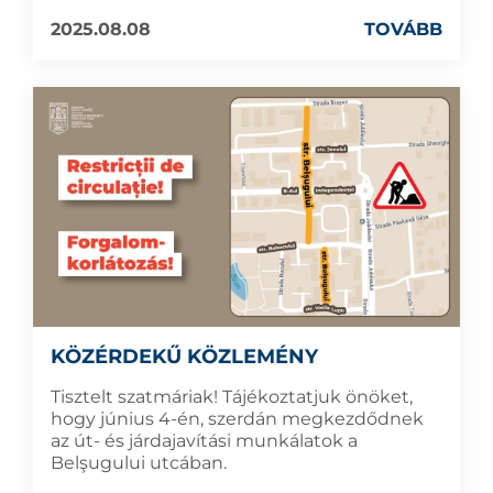
2025.08.08
TOVÁBB
KÖZÉRDEKŰ KÖZLEMÉNY
Tisztelt szatmáriak! Tájékoztatjuk önöket,
hogy június 4-én, szerdán megkezdődnek
az út- és járdajavítási munkálatok a
Belşugului utcában.