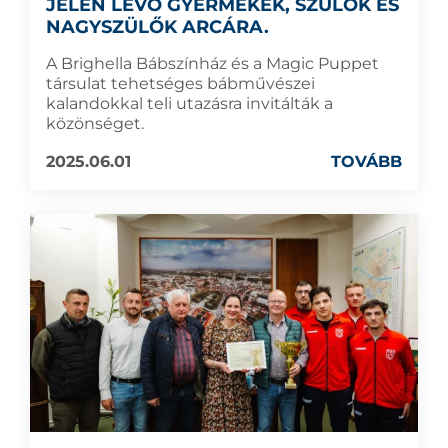
JELEN LÉVŐ GYERMEKEK, SZÜLŐK ÉS
NAGYSZÜLŐK ARCÁRA.
A Brighella Bábszínház és a Magic Puppet
társulat tehetséges bábművészei
kalandokkal teli utazásra invitálták a
közönséget.
2025.06.01
TOVÁBB