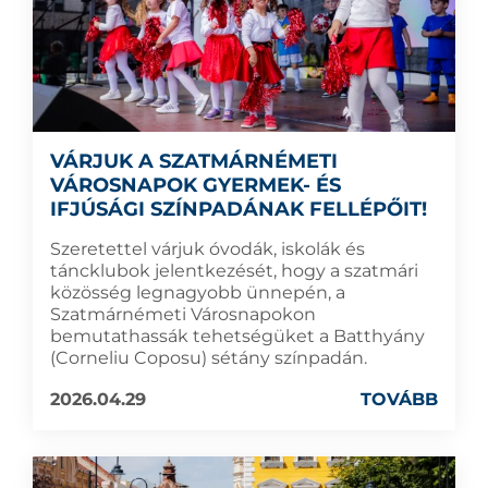
VÁRJUK A SZATMÁRNÉMETI
VÁROSNAPOK GYERMEK- ÉS
IFJÚSÁGI SZÍNPADÁNAK FELLÉPŐIT!
Szeretettel várjuk óvodák, iskolák és
táncklubok jelentkezését, hogy a szatmári
közösség legnagyobb ünnepén, a
Szatmárnémeti Városnapokon
bemutathassák tehetségüket a Batthyány
(Corneliu Coposu) sétány színpadán.
2026.04.29
TOVÁBB