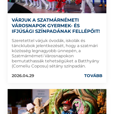
VÁRJUK A SZATMÁRNÉMETI
VÁROSNAPOK GYERMEK- ÉS
IFJÚSÁGI SZÍNPADÁNAK FELLÉPŐIT!
Szeretettel várjuk óvodák, iskolák és
táncklubok jelentkezését, hogy a szatmári
közösség legnagyobb ünnepén, a
Szatmárnémeti Városnapokon
bemutathassák tehetségüket a Batthyány
(Corneliu Coposu) sétány színpadán.
2026.04.29
TOVÁBB