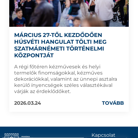
MÁRCIUS 27-TŐL KEZDŐDŐEN
HÚSVÉTI HANGULAT TÖLTI MEG
SZATMÁRNÉMETI TÖRTÉNELMI
KÖZPONTJÁT
A régi főtéren kézművesek és helyi
termelők finomságokkal, kézműves
dekorációkkal, valamint az ünnepi asztalra
kerülő ínyencségek széles választékával
várják az érdeklődőket.
2026.03.24
TOVÁBB
Kapcsolat