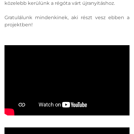
közelebb kerülünk a régóta várt újranyitáshoz.
Gratulálunk mindenkinek, aki részt vesz ebben a
projektben!