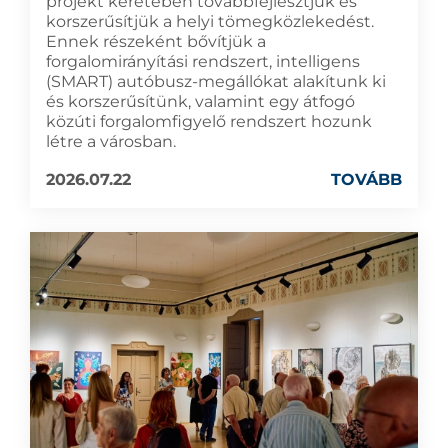
projekt keretében továbbfejlesztjük és
korszerűsítjük a helyi tömegközlekedést.
Ennek részeként bővítjük a
forgalomirányítási rendszert, intelligens
(SMART) autóbusz-megállókat alakítunk ki
és korszerűsítünk, valamint egy átfogó
közúti forgalomfigyelő rendszert hozunk
létre a városban.
2026.07.22
TOVÁBB