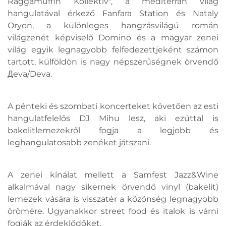
Raggamuffin Kollektiv", a mediterrán világ
hangulatával érkező Fanfara Station és Nataly
Oryon, a különleges hangzásvilágú román
világzenét képviselő Domino és a magyar zenei
világ egyik legnagyobb felfedezettjeként számon
tartott, külföldön is nagy népszerűségnek örvendő
Дeva/Deva.
A pénteki és szombati koncerteket követően az esti
hangulatfelelős DJ Mihu lesz, aki ezúttal is
bakelitlemezekről fogja a legjobb és
leghangulatosabb zenéket játszani.
A zenei kínálat mellett a Samfest Jazz&Wine
alkalmával nagy sikernek örvendő vinyl (bakelit)
lemezek vására is visszatér a közönség legnagyobb
örömére. Ugyanakkor street food és italok is várni
fogják az érdeklődőket.