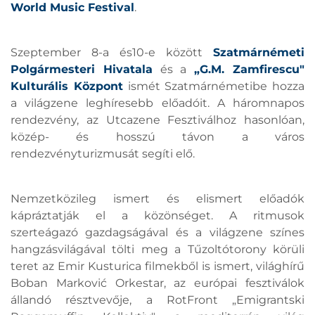
World Music Festival
.
Szeptember 8-a és10-e között
Szatmárnémeti
Polgármesteri Hivatala
és a
„G.M. Zamfirescu"
Kulturális Központ
ismét Szatmárnémetibe hozza
a világzene leghíresebb előadóit. A háromnapos
rendezvény, az Utcazene Fesztiválhoz hasonlóan,
közép- és hosszú távon a város
rendezvényturizmusát segíti elő.
Nemzetközileg ismert és elismert előadók
kápráztatják el a közönséget. A ritmusok
szerteágazó gazdagságával és a világzene színes
hangzásvilágával tölti meg a Tűzoltótorony körüli
teret az Emir Kusturica filmekből is ismert, világhírű
Boban Marković Orkestar, az európai fesztiválok
állandó résztvevője, a RotFront „Emigrantski