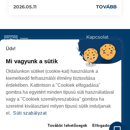
2026.05.11
TOVÁBB
Kapcsolat
KÖVESSENEK
Üdv!
Mi vagyunk a sütik
SZATMÁRNÉMETI
Oldalunkon sütiket (cookie-kat) használunk a
POLGÁRMESTERI HIVATAL
kiemelkedő felhasználói élmény biztosítása
P-ȚA 25 OCTOMBRIE, NR. 1 CORP M, 440026 SATU MARE
érdekében. Kattintson a "Cookiek elfogadása"
gombra ha egyetért minden típusú süti használatával
SZEMÉLYES ADATOK VÉDELME
vagy a "Cookiek személyreszabása" gombra ha
szeretné kiválasztani milyen típusú sütik induljanak
el.
Süti szabályzat
További lehetősegek
Elfogadom