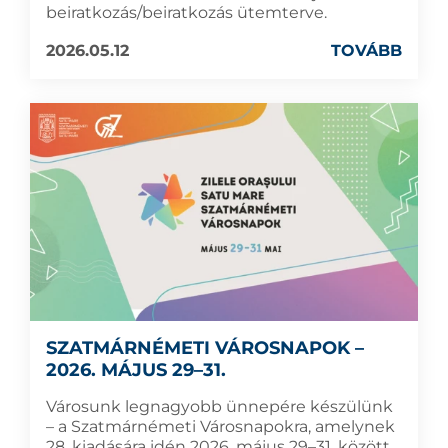
beiratkozás/beiratkozás ütemterve.
2026.05.12
TOVÁBB
SZATMÁRNÉMETI VÁROSNAPOK –
2026. MÁJUS 29–31.
Városunk legnagyobb ünnepére készülünk
– a Szatmárnémeti Városnapokra, amelynek
28. kiadására idén 2026. május 29–31. között,