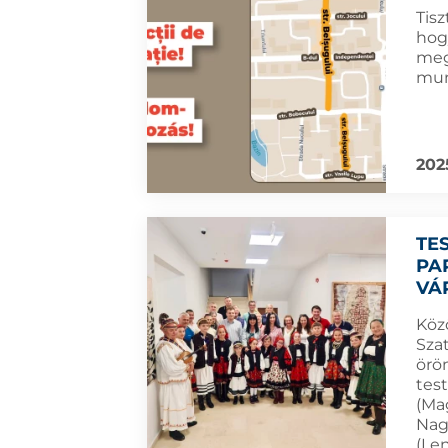
Tisz
hog
meg
mun
202
TE
PA
VÁ
Köz
Sza
örö
tes
(Ma
Nag
(Le