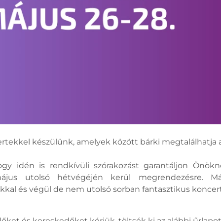
tekkel készülünk, amelyek között bárki megtalálhatja a
hogy idén is rendkívüli szórakozást garantáljon Ön
jus utolsó hétvégéjén kerül megrendezésre. Már
okkal és végül de nem utolsó sorban fantasztikus konce
ket és kereskedőket kérjük, töltsék ki az alábbi űrlapot