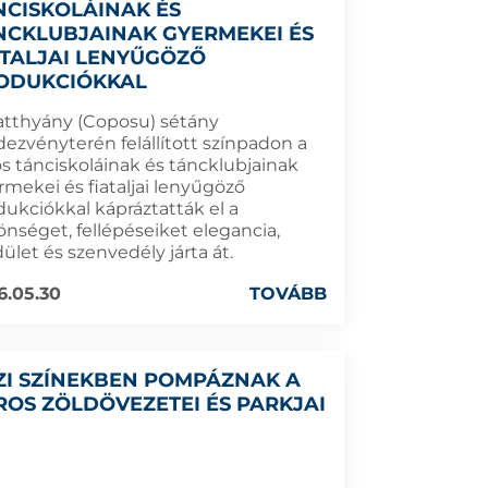
NCISKOLÁINAK ÉS
NCKLUBJAINAK GYERMEKEI ÉS
ATALJAI LENYŰGÖZŐ
ODUKCIÓKKAL
atthyány (Coposu) sétány
dezvényterén felállított színpadon a
os tánciskoláinak és táncklubjainak
rmekei és fiataljai lenyűgöző
dukciókkal kápráztatták el a
önséget, fellépéseiket elegancia,
ület és szenvedély járta át.
6.05.30
TOVÁBB
ZI SZÍNEKBEN POMPÁZNAK A
ROS ZÖLDÖVEZETEI ÉS PARKJAI