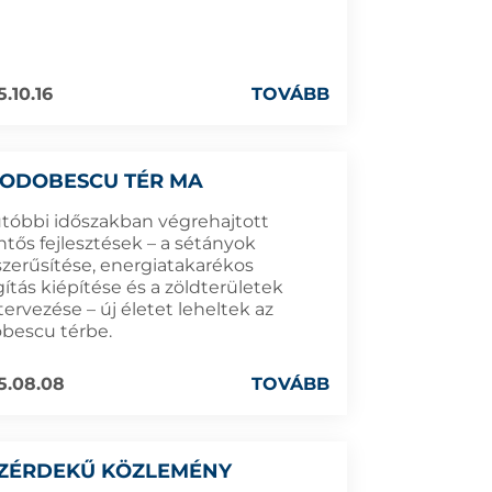
5.10.16
TOVÁBB
 ODOBESCU TÉR MA
utóbbi időszakban végrehajtott
ntős fejlesztések – a sétányok
szerűsítése, energiatakarékos
gítás kiépítése és a zöldterületek
tervezése – új életet leheltek az
bescu térbe.
5.08.08
TOVÁBB
ZÉRDEKŰ KÖZLEMÉNY