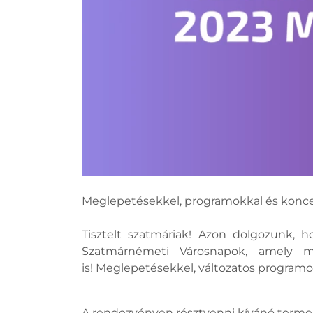
Meglepetésekkel, programokkal és koncer
Tisztelt szatmáriak! Azon dolgozunk, 
Szatmárnémeti Városnapok, amely má
is! Meglepetésekkel, változatos program
A rendezvényen résztvenni kívánó termelő