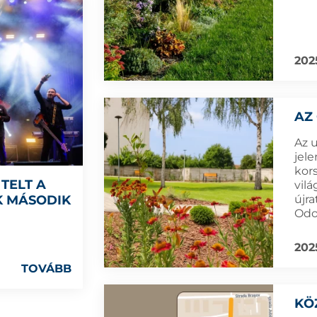
202
AZ
Az 
jele
kor
TELT A
vilá
újra
 MÁSODIK
Odo
202
TOVÁBB
KÖ