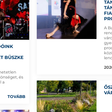
TÁ
TÁ
FI
PR
A B
ren
vár
gye
DÓINK
pro
köz
T BÜSZKE
lend
202
thetetlen
zönséget, és
l a
ŐS
VÁ
TOVÁBB