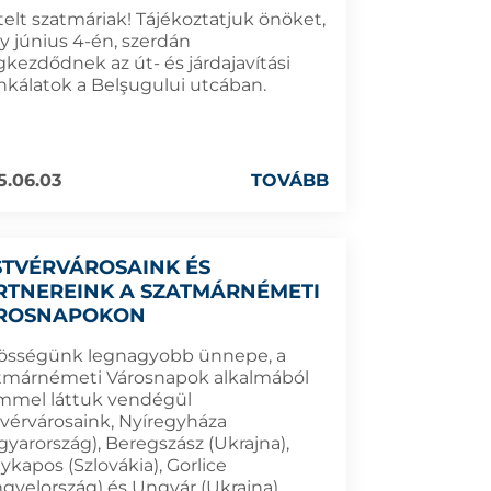
telt szatmáriak! Tájékoztatjuk önöket,
y június 4-én, szerdán
kezdődnek az út- és járdajavítási
kálatok a Belşugului utcában.
5.06.03
TOVÁBB
STVÉRVÁROSAINK ÉS
RTNEREINK A SZATMÁRNÉMETI
ROSNAPOKON
össégünk legnagyobb ünnepe, a
tmárnémeti Városnapok alkalmából
mmel láttuk vendégül
tvérvárosaink, Nyíregyháza
gyarország), Beregszász (Ukrajna),
ykapos (Szlovákia), Gorlice
ngyelország) és Ungvár (Ukrajna)