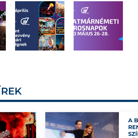
ÍREK
A 
RE
SZ