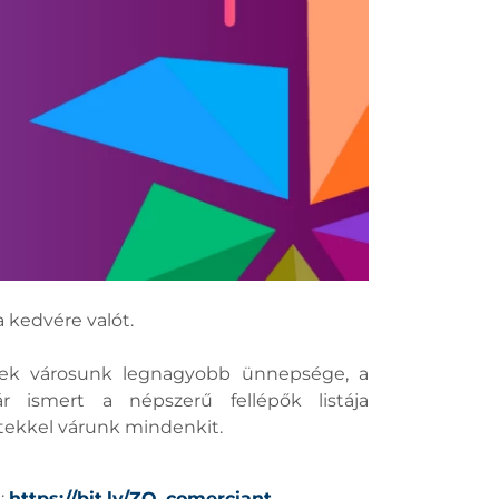
 kedvére valót.
öknek városunk legnagyobb ünnepsége, a
 ismert a népszerű fellépők listája
rtekkel várunk mindenkit.
:
https://bit.ly/ZO_comerciant