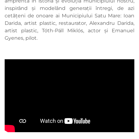
amprentă în istoria și evoluția municipiului nostru,
inspirând și modelând generații întregi, de azi
cetățeni de onoare ai Municipiului Satu Mare: Ioan
Darida, artist plastic, restaurator, Alexandru Darida,
artist plastic, Tóth-Páll Miklós, actor și Emanuel
Gyenes, pilot.