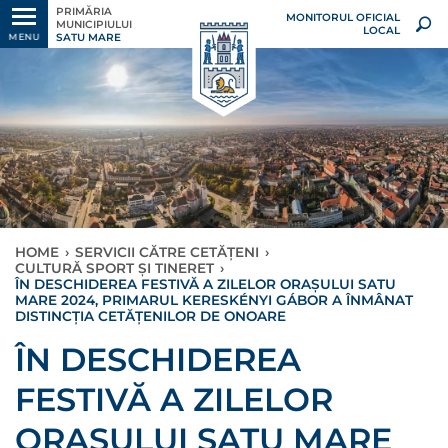
PRIMĂRIA
MONITORUL OFICIAL
MUNICIPIULUI
LOCAL
SATU MARE
MENU
HOME
›
SERVICII CĂTRE CETĂȚENI
›
CULTURĂ SPORT ȘI TINERET
›
ÎN DESCHIDEREA FESTIVĂ A ZILELOR ORAȘULUI SATU
MARE 2024, PRIMARUL KERESKÉNYI GÁBOR A ÎNMÂNAT
DISTINCȚIA CETĂȚENILOR DE ONOARE
ÎN DESCHIDEREA
FESTIVĂ A ZILELOR
ORAȘULUI SATU MARE