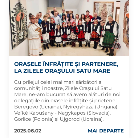
ORAȘELE ÎNFRĂȚITE ȘI PARTENERE,
LA ZILELE ORAȘULUI SATU MARE
Cu prilejul celei mai mari sărbători a
comunității noastre, Zilele Orașului Satu
Mare, ne-am bucurat să avem alături de noi
delegațiile din orașele înfrățite și prietene:
Beregovo (Ucraina), Nyíregyháza (Ungaria),
Veľké Kapušany - Nagykapos (Slovacia),
Gorlice (Polonia) și Ujgorod (Ucraina).
2025.06.02
MAI DEPARTE