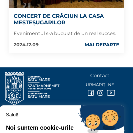
CONCERT DE CRĂCIUN LA CASA
MEȘTEȘUGARILOR
Evenimentul s-a bucurat de un real succes.
2024.12.09
MAI DEPARTE
Contact
URMĂRIȚI-NE
Salut!
PRIMĂRIA MUNICIPIULUI
SATU MARE
Noi suntem cookie-urile
P-ȚA 25 OCTOMBRIE, NR. 1 CORP M, 440026 SATU MARE