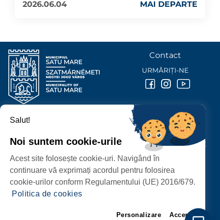
2026.06.04
MAI DEPARTE
Contact
URMĂRIȚI-NE
Salut!
PRIMĂRIA MUNICIPIULUI
SATU MARE
Noi suntem cookie-urile
P-ȚA 25 OCTOMBRIE, NR. 1 CORP M, 440026 SATU MARE
Acest site folosește cookie-uri. Navigând în
PROTECȚIA DATELOR PERSONALE
continuare vă exprimați acordul pentru folosirea
cookie-urilor conform Regulamentului (UE) 2016/679.
Politica de cookies
Personalizare
Accept