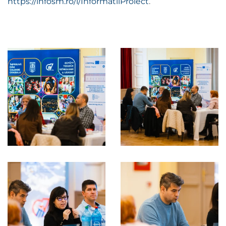
https://infosm.ro/i/InformatiiProiect
.