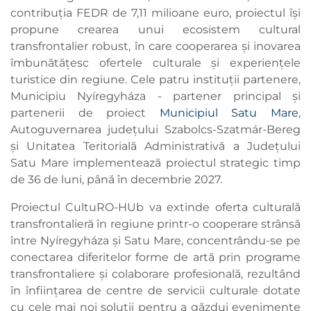
contribuția FEDR de 7,11 milioane euro, proiectul își
propune crearea unui ecosistem cultural
transfrontalier robust, în care cooperarea și inovarea
îmbunătățesc ofertele culturale și experiențele
turistice din regiune. Cele patru instituții partenere,
Municipiu Nyíregyháza - partener principal și
partenerii de proiect
Municipiul Satu Mare
,
Autoguvernarea județului Szabolcs-Szatmár-Bereg
și Unitatea Teritorială Administrativă a Județului
Satu Mare implementează proiectul strategic timp
de 36 de luni, până în decembrie 2027.
Proiectul CultuRO-HUb va extinde oferta culturală
transfrontalieră în regiune printr-o cooperare strânsă
între Nyíregyháza și Satu Mare, concentrându-se pe
conectarea diferitelor forme de artă prin programe
transfrontaliere și colaborare profesională, rezultând
în înființarea de centre de servicii culturale dotate
cu cele mai noi soluții pentru a găzdui evenimente