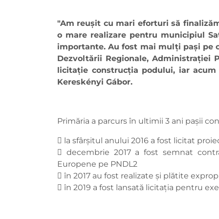
"Am reușit cu mari eforturi să finaliz
o mare realizare pentru municipiul Sat
importante. Au fost mai mulți pași pe c
Dezvoltării Regionale, Administrației P
licitație construcția podului, iar ac
Kereskényi Gábor.
Primăria a parcurs în ultimii 3 ani pașii con
 la sfârșitul anului 2016 a fost licitat pr
 decembrie 2017 a fost semnat contract
Europene pe PNDL2
 în 2017 au fost realizate și plătite expropr
 în 2019 a fost lansată licitația pentru 