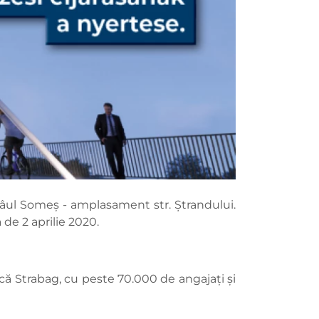
râul Someș - amplasament str. Ștrandului.
 de 2 aprilie 2020.
acă Strabag, cu peste 70.000 de angajați și