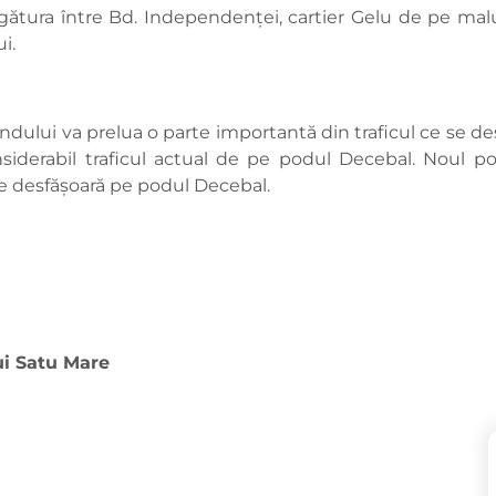
gătura între Bd. Independenţei, cartier Gelu de pe mal
i.
ndului va prelua o parte importantă din traficul ce se d
derabil traficul actual de pe podul Decebal. Noul pod o
e desfăşoară pe podul Decebal.
ui Satu Mare