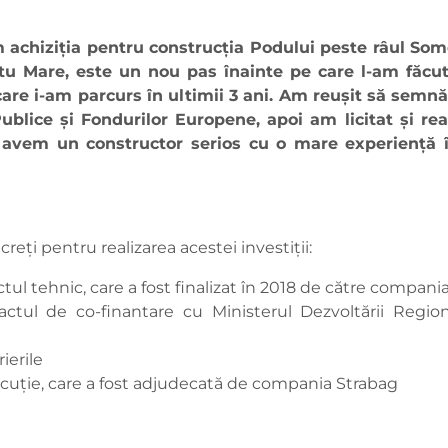
ăm achiziția pentru construcția Podului peste râul S
u Mare, este un nou pas înainte pe care l-am făcut î
are i-am parcurs în ultimii 3 ani. Am reușit să semn
ublice şi Fondurilor Europene, apoi am licitat și rea
um avem un constructor serios cu o mare experiență 
creți pentru realizarea acestei investiții:
oiectul tehnic, care a fost finalizat în 2018 de către compa
ul de co-finantare cu Ministerul Dezvoltării Regiona
ierile
execuție, care a fost adjudecată de compania Strabag