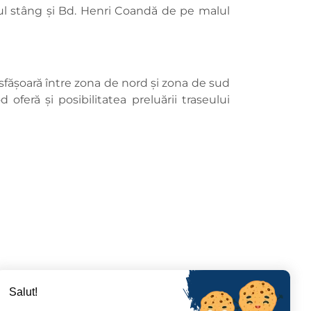
ul stâng şi Bd. Henri Coandă de pe malul
esfăşoară între zona de nord şi zona de sud
feră şi posibilitatea preluării traseului
Salut!