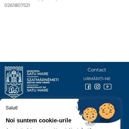
0261807521
Contact
URMĂRIȚI-NE
Salut!
PRIMĂRIA MUNICIPIULUI
SATU MARE
Noi suntem cookie-urile
P-ȚA 25 OCTOMBRIE, NR. 1 CORP M, 440026 SATU MARE