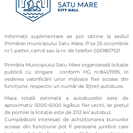
Informații suplimentare se pot obtine la sediul
Primăriei municipiului Satu Mare, P-ța 25 octombrie
nr.1, parter, cam.6 sau la nr. de telefon 0261807521
Primăria Municipiului Satu Mare organizează licitație
publică cu strigare conform HG nr.841/1995, în
vederea valorificării unor mijloace fixe scoase din
funcțiune, respectiv un număr de 3(trei) autobuze.
Masa totală estimată a autobuzelor este de
aproximativ 5000-6000 kg/buc fier vechi, iar prețul
de pornire la licitație este de 2112 lei/ autobuz.
Cumpărătorii interesați de achiziționarea bunurilor
scoase din funcțiune pot fi persoane juridice care