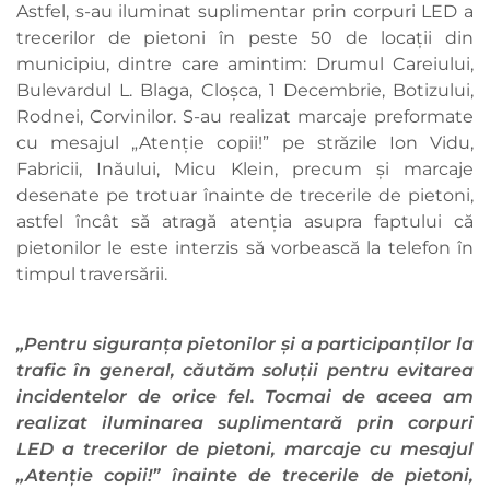
Astfel, s-au iluminat suplimentar prin corpuri LED a
trecerilor de pietoni în peste 50 de locații din
municipiu, dintre care amintim: Drumul Careiului,
Bulevardul L. Blaga, Cloșca, 1 Decembrie, Botizului,
Rodnei, Corvinilor. S-au realizat marcaje preformate
cu mesajul „Atenție copii!” pe străzile Ion Vidu,
Fabricii, Inăului, Micu Klein, precum și marcaje
desenate pe trotuar înainte de trecerile de pietoni,
astfel încât să atragă atenția asupra faptului că
pietonilor le este interzis să vorbească la telefon în
timpul traversării.
„Pentru siguranța pietonilor și a participanților la
trafic în general, căutăm soluții pentru evitarea
incidentelor de orice fel. Tocmai de aceea am
realizat iluminarea suplimentară prin corpuri
LED a trecerilor de pietoni, marcaje cu mesajul
„Atenție copii!” înainte de trecerile de pietoni,