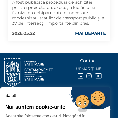
A fost publicată procedura de achiziție
pentru proiectarea, execuția lucrărilor și
furnizarea echipamentelor necesare
modernizării stațiilor de transport public și a
37 de intersecții importante din oraș.
2026.05.22
MAI DEPARTE
Contact
URMĂRIȚI-NE
Salut!
PRIMĂRIA MUNICIPIULUI
SATU MARE
Noi suntem cookie-urile
P-ȚA 25 OCTOMBRIE, NR. 1 CORP M, 440026 SATU MARE
Acest site folosește cookie-uri. Navigând în