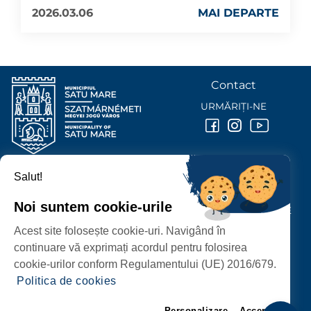
2026.03.06
MAI DEPARTE
Contact
URMĂRIȚI-NE
Salut!
PRIMĂRIA MUNICIPIULUI
SATU MARE
Noi suntem cookie-urile
P-ȚA 25 OCTOMBRIE, NR. 1 CORP M, 440026 SATU MARE
Acest site folosește cookie-uri. Navigând în
PROTECȚIA DATELOR PERSONALE
continuare vă exprimați acordul pentru folosirea
cookie-urilor conform Regulamentului (UE) 2016/679.
Politica de cookies
Personalizare
Accept