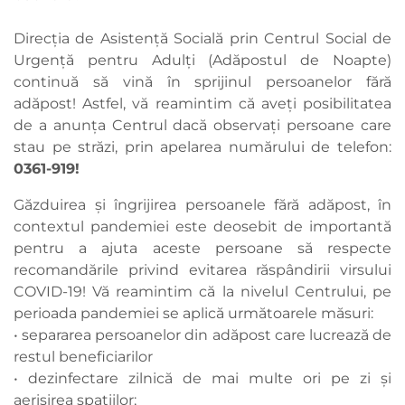
Direcția de Asistență Socială prin Centrul Social de
Urgenţă pentru Adulţi (Adăpostul de Noapte)
continuă să vină în sprijinul persoanelor fără
adăpost! Astfel, vă reamintim că aveți posibilitatea
de a anunța Centrul dacă observați persoane care
stau pe străzi, prin apelarea numărului de telefon:
0361-919!
Găzduirea și îngrijirea persoanele fără adăpost, în
contextul pandemiei este deosebit de importantă
pentru a ajuta aceste persoane să respecte
recomandările privind evitarea răspândirii virsului
COVID-19! Vă reamintim că la nivelul Centrului, pe
perioada pandemiei se aplică următoarele măsuri:
• separarea persoanelor din adăpost care lucrează de
restul beneficiarilor
• dezinfectare zilnică de mai multe ori pe zi și
aerisirea spațiilor;