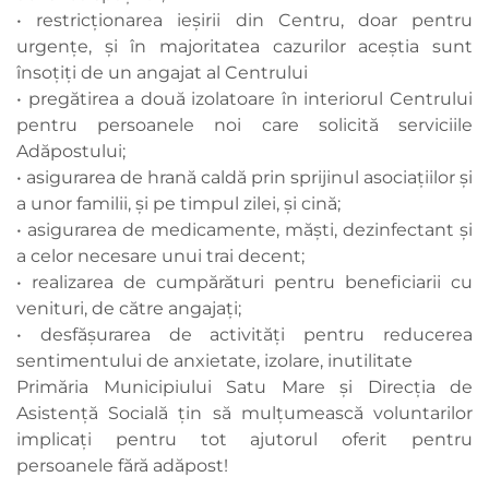
• restricționarea ieșirii din Centru, doar pentru
urgențe, și în majoritatea cazurilor aceștia sunt
însoțiți de un angajat al Centrului
• pregătirea a două izolatoare în interiorul Centrului
pentru persoanele noi care solicită serviciile
Adăpostului;
• asigurarea de hrană caldă prin sprijinul asociațiilor și
a unor familii, și pe timpul zilei, și cină;
• asigurarea de medicamente, măști, dezinfectant și
a celor necesare unui trai decent;
• realizarea de cumpărături pentru beneficiarii cu
venituri, de către angajați;
• desfășurarea de activități pentru reducerea
sentimentului de anxietate, izolare, inutilitate
Primăria Municipiului Satu Mare și Direcția de
Asistență Socială țin să mulțumească voluntarilor
implicați pentru tot ajutorul oferit pentru
persoanele fără adăpost!