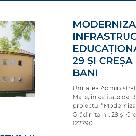
MODERNIZA
INFRASTRU
EDUCAŢIONA
29 ŞI CREŞ
BANI
Unitatea Administrati
Mare, în calitate de
proiectul ”Moderniza
Grădiniţa nr. 29 şi C
122790.