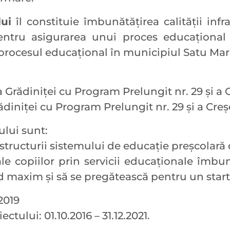
lui
îl constituie îmbunătăţirea calităţii infr
pentru asigurarea unui proces educaţional
a procesul educațional în municipiul Satu Mar
 Grădiniţei cu Program Prelungit nr. 29 şi a
diniţei cu Program Prelungit nr. 29 şi a Cre
ului sunt:
astructurii sistemului de educaţie preşcolar
e copiilor prin servicii educaţionale îmbună
ad maxim şi să se pregătească pentru un start 
2019
ctului: 01.10.2016 – 31.12.2021.