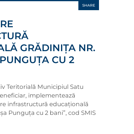
SHARE
RE
CTURĂ
LĂ GRĂDINIŢA NR.
A PUNGUŢA CU 2
v Teritorială Municipiul Satu
 Beneficiar, implementează
re infrastructură educaţională
reşa Punguţa cu 2 bani”, cod SMIS