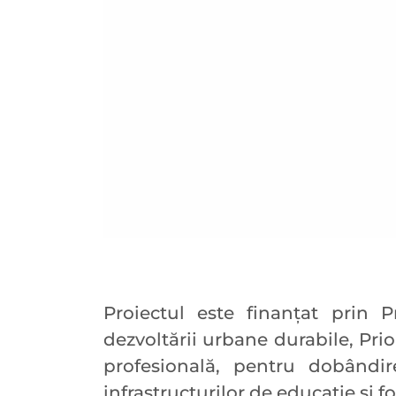
Proiectul este finanțat prin P
dezvoltării urbane durabile, Prior
profesională, pentru dobândir
infrastructurilor de educație și f