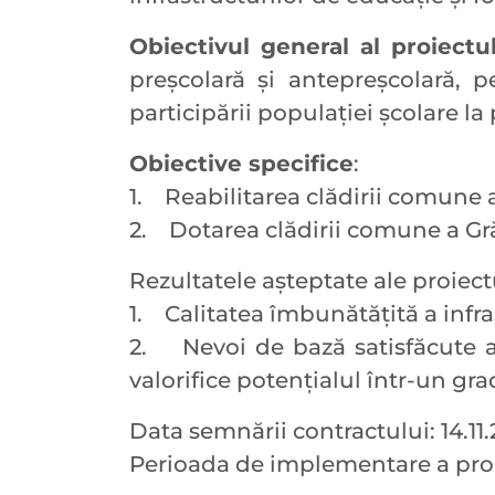
Obiectivul general al proiectu
preşcolară şi antepreșcolară, 
participării populaţiei şcolare l
Obiective specifice
:
1. Reabilitarea clădirii comune a
2. Dotarea clădirii comune a Gră
Rezultatele aşteptate ale proiect
1. Calitatea îmbunătăţită a infr
2. Nevoi de bază satisfăcute al
valorifice potenţialul într-un gr
Data semnării contractului: 14.11.
Perioada de implementare a proie