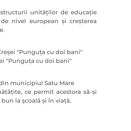
astructurii unităților de educaţie
 de nivel european şi creşterea
e.
 Creşei "Punguţa cu doi bani"
şei "Punguţa cu doi bani"
ă din municipiul Satu Mare
tăţite, ce permit acestora să-şi
bun la şcoală şi în viaţă.