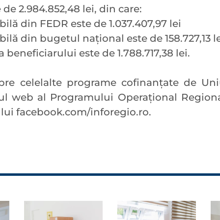
 de 2.984.852,48 lei, din care:
ilă din FEDR este de 1.037.407,97 lei
lă din bugetul național este de 158.727,13 l
 beneficiarului este de 1.788.717,38 lei.
spre celelalte programe cofinanţate de U
te-ul web al Programului Operaţional Regio
ui facebook.com/inforegio.ro.