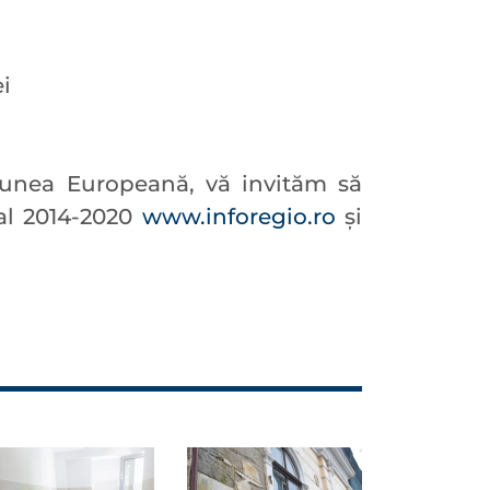
ei
niunea Europeană, vă invităm să
nal 2014-2020
www.inforegio.ro
și