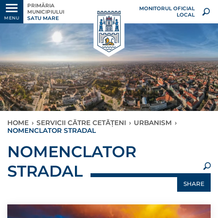
PRIMĂRIA
MONITORUL OFICIAL
MUNICIPIULUI
LOCAL
SATU MARE
MENU
HOME
›
SERVICII CĂTRE CETĂȚENI
›
URBANISM
›
NOMENCLATOR STRADAL
×
NOMENCLATOR
STRADAL
SHARE