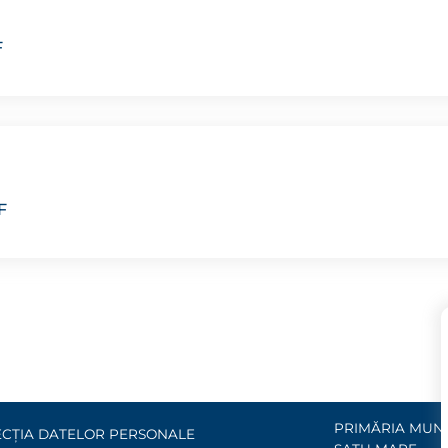
F
F
PRIMĂRIA MUNI
CȚIA DATELOR PERSONALE