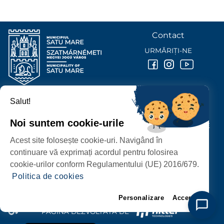
Contact
URMĂRIȚI-NE
Salut!
PRIMĂRIA MUNICIPIULUI
SATU MARE
Noi suntem cookie-urile
P-ȚA 25 OCTOMBRIE, NR. 1 CORP M, 440026 SATU MARE
Acest site folosește cookie-uri. Navigând în
PROTECȚIA DATELOR PERSONALE
continuare vă exprimați acordul pentru folosirea
cookie-urilor conform Regulamentului (UE) 2016/679.
Politica de cookies
Personalizare
Accept
PAGINĂ DEZVOLTATĂ DE