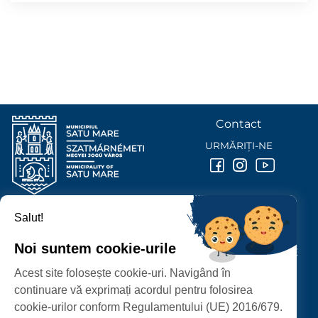
Contact
URMĂRIȚI-NE
Salut!
PRIMĂRIA MUNICIPIULUI
SATU MARE
Noi suntem cookie-urile
P-ȚA 25 OCTOMBRIE, NR. 1 CORP M, 440026 SATU MARE
Acest site folosește cookie-uri. Navigând în
PROTECȚIA DATELOR PERSONALE
continuare vă exprimați acordul pentru folosirea
cookie-urilor conform Regulamentului (UE) 2016/679.