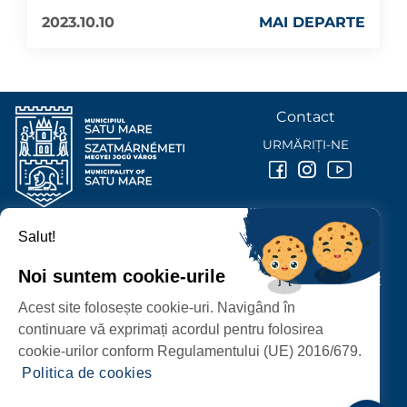
2023.10.10
MAI DEPARTE
Contact
URMĂRIȚI-NE
Salut!
PRIMĂRIA MUNICIPIULUI
SATU MARE
Noi suntem cookie-urile
P-ȚA 25 OCTOMBRIE, NR. 1 CORP M, 440026 SATU MARE
Acest site folosește cookie-uri. Navigând în
PROTECȚIA DATELOR PERSONALE
continuare vă exprimați acordul pentru folosirea
cookie-urilor conform Regulamentului (UE) 2016/679.
Politica de cookies