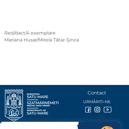
Red/dact/4 exemplare
Mariana Husar/Mirela Tătar-Șinca
Contact
URMĂRIȚI-NE