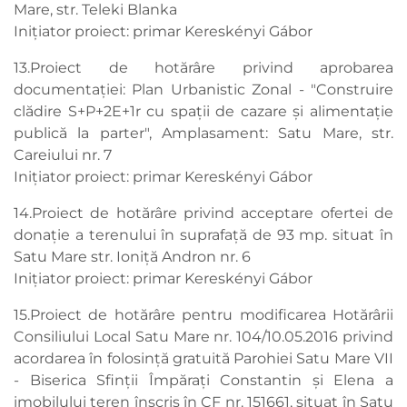
Mare, str. Teleki Blanka
Iniţiator proiect: primar Kereskényi Gábor
13.Proiect de hotărâre privind aprobarea
documentaţiei: Plan Urbanistic Zonal - "Construire
clădire S+P+2E+1r cu spații de cazare și alimentație
publică la parter", Amplasament: Satu Mare, str.
Careiului nr. 7
Iniţiator proiect: primar Kereskényi Gábor
14.Proiect de hotărâre privind acceptare ofertei de
donație a terenului în suprafață de 93 mp. situat în
Satu Mare str. Ioniță Andron nr. 6
Inițiator proiect: primar Kereskényi Gábor
15.Proiect de hotărâre pentru modificarea Hotărârii
Consiliului Local Satu Mare nr. 104/10.05.2016 privind
acordarea în folosinţă gratuită Parohiei Satu Mare VII
- Biserica Sfinţii Împăraţi Constantin şi Elena a
imobilului teren înscris în CF nr. 151661, situat în Satu